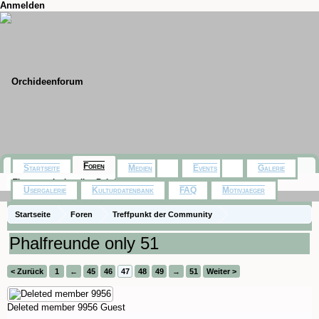
Anmelden
Foren
Startseite
Medien
Events
Galerie
Themen mit aktuellen Beiträgen
Usergalerie
Kulturdatenbank
FAQ
Motivjaeger
Startseite
Foren
Treffpunkt der Community
Orchideenfotos (Phalaenopsis)
Phalfreunde only 51
< Zurück
1
←
45
46
47
48
49
→
51
Weiter >
Deleted member 9956
Guest