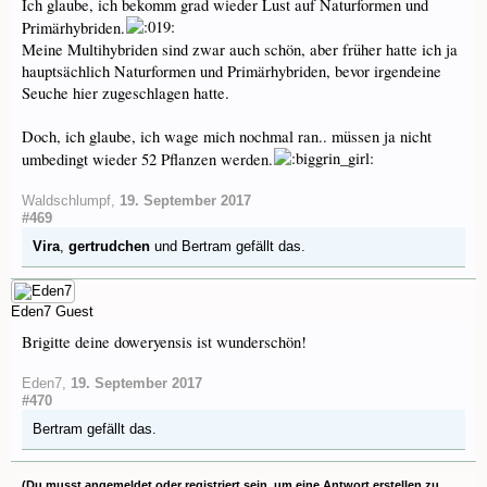
Ich glaube, ich bekomm grad wieder Lust auf Naturformen und
Primärhybriden.
Meine Multihybriden sind zwar auch schön, aber früher hatte ich ja
hauptsächlich Naturformen und Primärhybriden, bevor irgendeine
Seuche hier zugeschlagen hatte.
Doch, ich glaube, ich wage mich nochmal ran.. müssen ja nicht
umbedingt wieder 52 Pflanzen werden.
Waldschlumpf
,
19. September 2017
#469
Vira
,
gertrudchen
und
Bertram
gefällt das.
Eden7
Guest
Brigitte deine doweryensis ist wunderschön!
Eden7
,
19. September 2017
#470
Bertram
gefällt das.
(Du musst angemeldet oder registriert sein, um eine Antwort erstellen zu