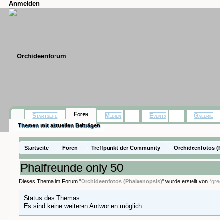
Anmelden
Foren
Startseite
Medien
Events
Galerie
Themen mit aktuellen Beiträgen
Startseite
Foren
Treffpunkt der Community
Orchideenfotos (
Phalfreunde only 50
Dieses Thema im Forum "
Orchideenfotos (Phalaenopsis)
" wurde erstellt von
*gre
Status des Themas:
Es sind keine weiteren Antworten möglich.