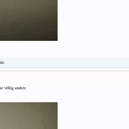
das.
ne völlig andere