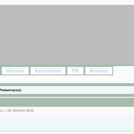
Usergalerie
Kulturdatenbank
FAQ
Motivjaeger
Phalaenopsis)
gor*
,
19. Oktober 2015
.