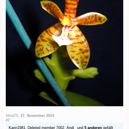
Nihal76
,
27. November 2014
#7
Karin1981
,
Deleted member 7002
,
Andi_
und
5 anderen
gefällt