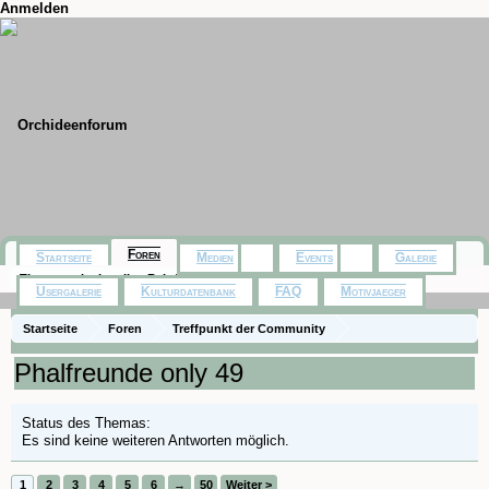
Anmelden
Foren
Startseite
Medien
Events
Galerie
Themen mit aktuellen Beiträgen
Usergalerie
Kulturdatenbank
FAQ
Motivjaeger
Startseite
Foren
Treffpunkt der Community
Orchideenfotos (Phalaenopsis)
Phalfreunde only 49
Status des Themas:
Es sind keine weiteren Antworten möglich.
1
2
3
4
5
6
→
50
Weiter >