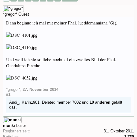
*gregor*
Guest
Dann beginne ich mal mit meiner Phal. lueddemanniana 'Gig'
Und weil ich sie so liebe nochmal ein zweites Bild der Phal.
Guadalupe Pineda:
*gregor*
,
27. November 2014
#1
Andi_
,
Karin1981
,
Deleted member 7002
und
10 anderen
gefällt
das.
monki
Leser
Registriert seit:
31. Oktober 2011
Beiträge:
1.760