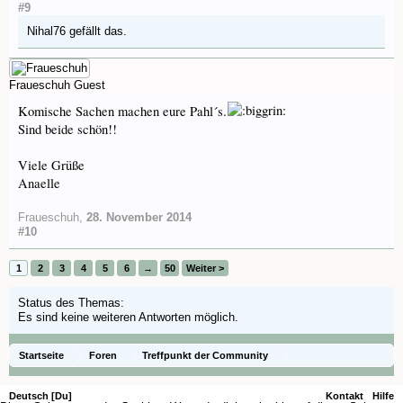
#9
Nihal76
gefällt das.
Fraueschuh
Guest
Komische Sachen machen eure Pahl´s.
Sind beide schön!!
Viele Grüße
Anaelle
Fraueschuh
,
28. November 2014
#10
1
2
3
4
5
6
→
50
Weiter >
Status des Themas:
Es sind keine weiteren Antworten möglich.
Startseite
Foren
Treffpunkt der Community
Orchideenfotos (Phalaenopsis)
Deutsch [Du]
Kontakt
Hilfe