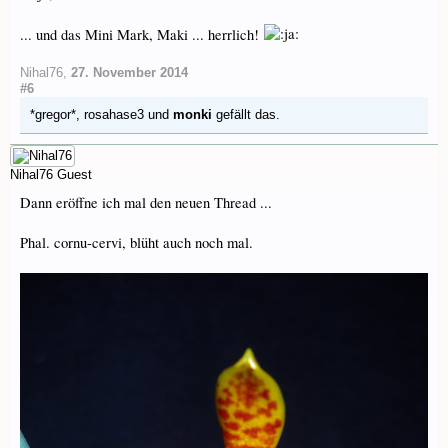
... und das Mini Mark, Maki ... herrlich!
Nihal76
,
27. November 2014
#6
*gregor*
,
rosahase3
und
monki
gefällt das.
Nihal76
Guest
Dann eröffne ich mal den neuen Thread ...
Phal. cornu-cervi, blüht auch noch mal.