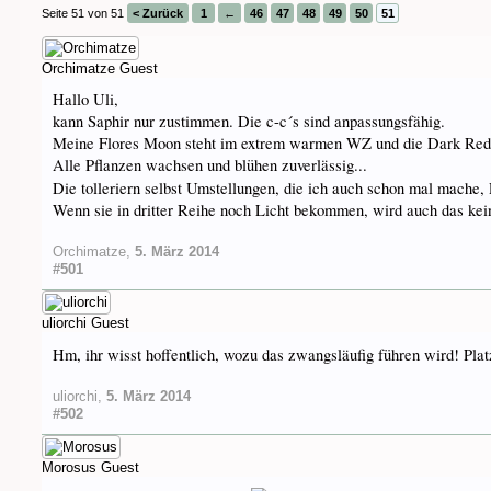
Seite 51 von 51
< Zurück
1
←
46
47
48
49
50
51
Orchimatze
Guest
Hallo Uli,
kann Saphir nur zustimmen. Die c-c´s sind anpassungsfähig.
Meine Flores Moon steht im extrem warmen WZ und die Dark Red 
Alle Pflanzen wachsen und blühen zuverlässig...
Die tolleriern selbst Umstellungen, die ich auch schon mal mache,
Wenn sie in dritter Reihe noch Licht bekommen, wird auch das kein
Orchimatze
,
5. März 2014
#501
uliorchi
Guest
Hm, ihr wisst hoffentlich, wozu das zwangsläufig führen wird! Pla
uliorchi
,
5. März 2014
#502
Morosus
Guest