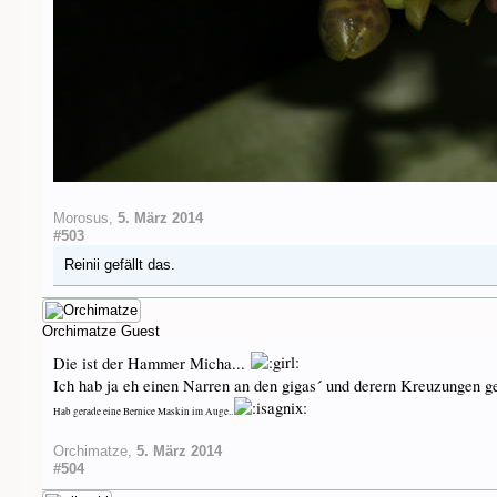
Morosus
,
5. März 2014
#503
Reinii
gefällt das.
Orchimatze
Guest
Die ist der Hammer Micha...
Ich hab ja eh einen Narren an den gigas´ und derern Kreuzungen ge
Hab gerade eine Bernice Maskin im Auge..
Orchimatze
,
5. März 2014
#504