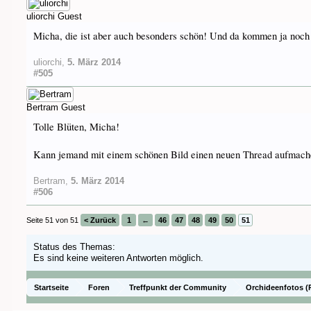
uliorchi
Guest
Micha, die ist aber auch besonders schön! Und da kommen ja noc
uliorchi
,
5. März 2014
#505
Bertram
Guest
Tolle Blüten, Micha!
Kann jemand mit einem schönen Bild einen neuen Thread aufmachen
Bertram
,
5. März 2014
#506
Seite 51 von 51
< Zurück
1
←
46
47
48
49
50
51
Status des Themas:
Es sind keine weiteren Antworten möglich.
Startseite
Foren
Treffpunkt der Community
Orchideenfotos (