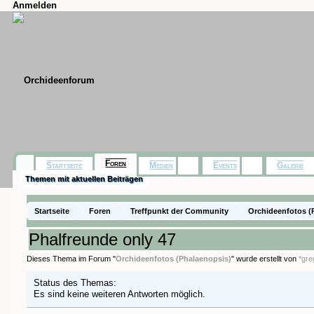
Anmelden
Foren
Startseite
Medien
Events
Galerie
Themen mit aktuellen Beiträgen
Startseite
Foren
Treffpunkt der Community
Orchideenfotos (
Phalfreunde only 47
Dieses Thema im Forum "
Orchideenfotos (Phalaenopsis)
" wurde erstellt von
*gre
Status des Themas:
Es sind keine weiteren Antworten möglich.