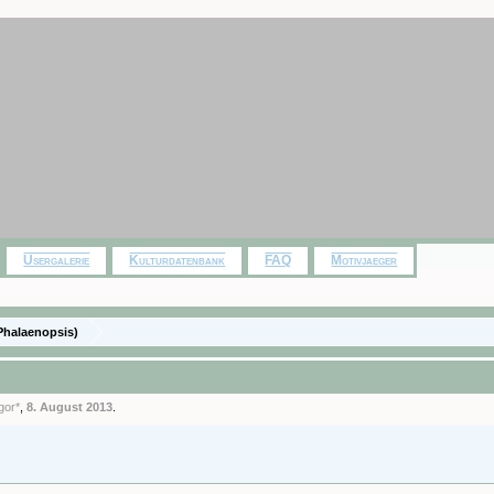
Usergalerie
Kulturdatenbank
FAQ
Motivjaeger
Phalaenopsis)
gor*
,
8. August 2013
.