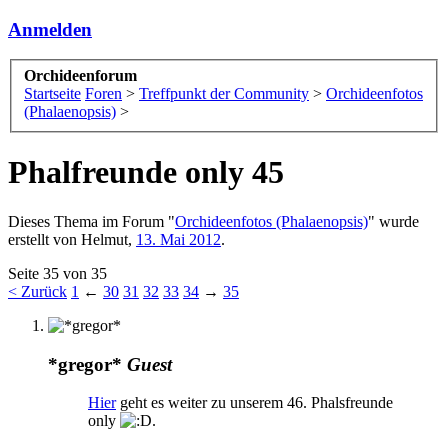
Anmelden
Orchideenforum
Startseite
Foren
>
Treffpunkt der Community
>
Orchideenfotos
(Phalaenopsis)
>
Phalfreunde only 45
Dieses Thema im Forum "
Orchideenfotos (Phalaenopsis)
" wurde
erstellt von
Helmut
,
13. Mai 2012
.
Seite 35 von 35
< Zurück
1
←
30
31
32
33
34
→
35
*gregor*
Guest
Hier
geht es weiter zu unserem 46. Phalsfreunde
only
.