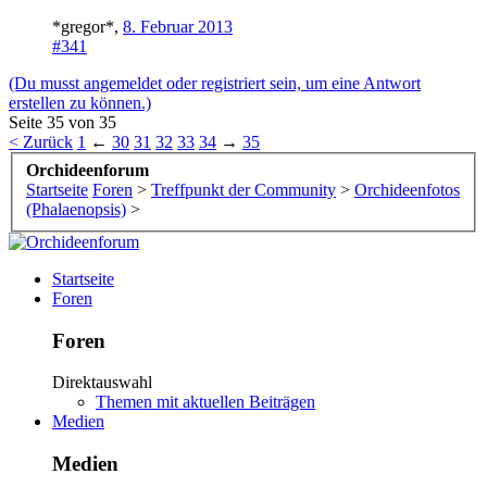
*gregor*
,
8. Februar 2013
#341
(Du musst angemeldet oder registriert sein, um eine Antwort
erstellen zu können.)
Seite 35 von 35
< Zurück
1
←
30
31
32
33
34
→
35
Orchideenforum
Startseite
Foren
>
Treffpunkt der Community
>
Orchideenfotos
(Phalaenopsis)
>
Startseite
Foren
Foren
Direktauswahl
Themen mit aktuellen Beiträgen
Medien
Medien