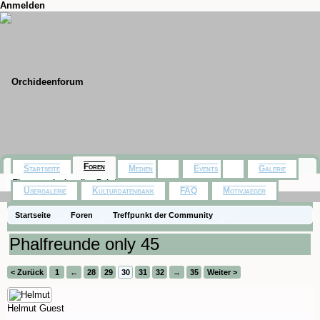
Anmelden
Foren
Startseite
Medien
Events
Galerie
Themen mit aktuellen Beiträgen
Usergalerie
Kulturdatenbank
FAQ
Motivjaeger
Startseite
Foren
Treffpunkt der Community
Orchideenfotos (Phalaenopsis)
Phalfreunde only 45
< Zurück
1
←
28
29
30
31
32
→
35
Weiter >
Helmut
Guest