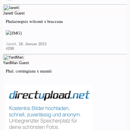
Janett
Guest
Phalaenopsis wilsonii x braceana
Janett
,
18. Januar 2013
#298
YardMan
Guest
Phal. corningiana x mannii