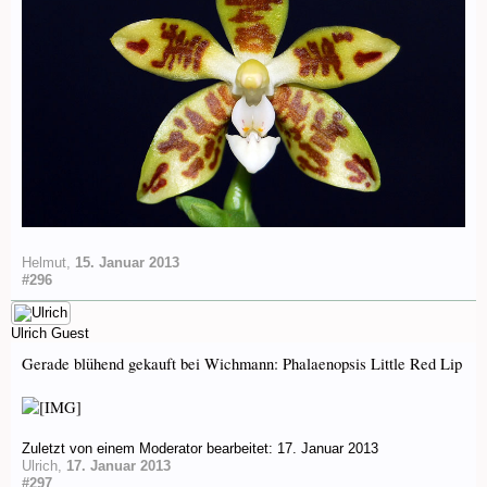
Helmut
,
15. Januar 2013
#296
Ulrich
Guest
Gerade blühend gekauft bei Wichmann: Phalaenopsis Little Red Lip
Zuletzt von einem Moderator bearbeitet:
17. Januar 2013
Ulrich
,
17. Januar 2013
#297