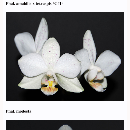
Phal. amabilis x tetraspis ‘C#1‘
Phal. modesta