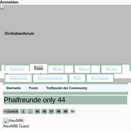
Anmelden
Foren
Startseite
Medien
Events
Galerie
Themen mit aktuellen Beiträgen
Usergalerie
Kulturdatenbank
FAQ
Motivjaeger
Startseite
Foren
Treffpunkt der Community
Orchideenfotos (Phalaenopsis)
Phalfreunde only 44
< Zurück
1
←
45
46
47
48
49
50
AlexM86
Guest