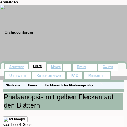
Anmelden
Foren
Startseite
Medien
Events
Galerie
Themen mit aktuellen Beiträgen
Usergalerie
Kulturdatenbank
FAQ
Motivjaeger
Startseite
Foren
Fachbereich für Phalaenopsishybriden aus Baumarkt,
Die Gattung Phalaenopsis
Fragen zur Pflege
Phalaenopsis mit gelben Flecken auf
den Blättern
souldeep91
Guest