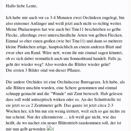
Hallo liebe Leute,
Ich habe mir auch vor ca 3-4 Monaten zwei Orchideen zugelegt, bin
also extremer Anfänger und weiß jetzt auch nicht so richtig weiter.
Meine Phalaenopsis hat wie auch bei Tine11 beschrieben so gelbe
Flecke, allerdings zwei unterschiedliche Arten von gelben Flecken.
Einmal so eher einen großen (wie bei Tine11) und dann so mehrere
kleine Pünktchen artige, hauptsächlich an einem anderen Blatt und
zwar eher am Rand. Wäre nett, wenn ihr mir einmal sagen könntet,
ob es sich dabei vermutlich auch um Sonnenbrand handelt. Falls ja,
geht der wieder weg? Also werden die Blätter wieder grün?
Die ersten 3 Bilder sind von dieser Pflanze.
Die andere Orchidee ist eine Orchidaceae Burrageara. Ich habe, als
alle Blüten unschön wurden, eine Schere genommen und einmal
schnapp gemacht und die "Wunde" mit Zimt berieselt. Hab gelesen
dass soll wohl antiseptisch wirken oder so. An der Schnittstelle ist
sie jetzt so ca 2 Zentimeter gelb. Das ganze ist jetzt circa 2-3
Wochen her, ich bin nur ein wenig irritiert, weil sich so gar nichts zu
tun scheint. Nur der allerunterste ... ich weiß gar nicht, wie das
heißt, da wo nacher ein neuer Blütentrieb rauskommen soll, der ist
mir nun gelb geworden