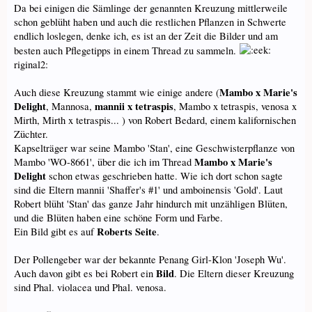
Da bei einigen die Sämlinge der genannten Kreuzung mittlerweile
schon geblüht haben und auch die restlichen Pflanzen in Schwerte
endlich loslegen, denke ich, es ist an der Zeit die Bilder und am
besten auch Pflegetipps in einem Thread zu sammeln.
riginal2:
Mambo x Marie's
Auch diese Kreuzung stammt wie einige andere (
Delight
mannii x tetraspis
, Mannosa,
, Mambo x tetraspis, venosa x
Mirth, Mirth x tetraspis... ) von Robert Bedard, einem kalifornischen
Züchter.
Kapselträger war seine Mambo 'Stan', eine Geschwisterpflanze von
Mambo x Marie's
Mambo 'WO-8661', über die ich im Thread
Delight
schon etwas geschrieben hatte. Wie ich dort schon sagte
sind die Eltern mannii 'Shaffer's #1' und amboinensis 'Gold'. Laut
Robert blüht 'Stan' das ganze Jahr hindurch mit unzähligen Blüten,
und die Blüten haben eine schöne Form und Farbe.
Roberts Seite
Ein Bild gibt es auf
.
Der Pollengeber war der bekannte Penang Girl-Klon 'Joseph Wu'.
Bild
Auch davon gibt es bei Robert ein
. Die Eltern dieser Kreuzung
sind Phal. violacea und Phal. venosa.