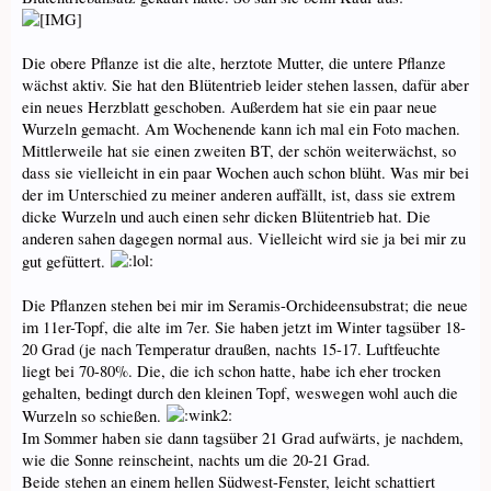
Die obere Pflanze ist die alte, herztote Mutter, die untere Pflanze
wächst aktiv. Sie hat den Blütentrieb leider stehen lassen, dafür aber
ein neues Herzblatt geschoben. Außerdem hat sie ein paar neue
Wurzeln gemacht. Am Wochenende kann ich mal ein Foto machen.
Mittlerweile hat sie einen zweiten BT, der schön weiterwächst, so
dass sie vielleicht in ein paar Wochen auch schon blüht. Was mir bei
der im Unterschied zu meiner anderen auffällt, ist, dass sie extrem
dicke Wurzeln und auch einen sehr dicken Blütentrieb hat. Die
anderen sahen dagegen normal aus. Vielleicht wird sie ja bei mir zu
gut gefüttert.
Die Pflanzen stehen bei mir im Seramis-Orchideensubstrat; die neue
im 11er-Topf, die alte im 7er. Sie haben jetzt im Winter tagsüber 18-
20 Grad (je nach Temperatur draußen, nachts 15-17. Luftfeuchte
liegt bei 70-80%. Die, die ich schon hatte, habe ich eher trocken
gehalten, bedingt durch den kleinen Topf, weswegen wohl auch die
Wurzeln so schießen.
Im Sommer haben sie dann tagsüber 21 Grad aufwärts, je nachdem,
wie die Sonne reinscheint, nachts um die 20-21 Grad.
Beide stehen an einem hellen Südwest-Fenster, leicht schattiert