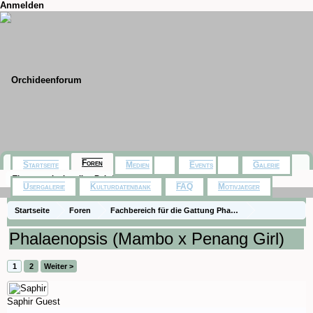
Anmelden
Foren
Startseite
Medien
Events
Galerie
Themen mit aktuellen Beiträgen
Usergalerie
Kulturdatenbank
FAQ
Motivjaeger
Startseite
Foren
Fachbereich für die Gattung Phalaenopsis - Species
Naturformen und spezielle Hybriden
Kulturberichte
Phalaenopsis (Mambo x Penang Girl)
1
2
Weiter >
Saphir
Guest