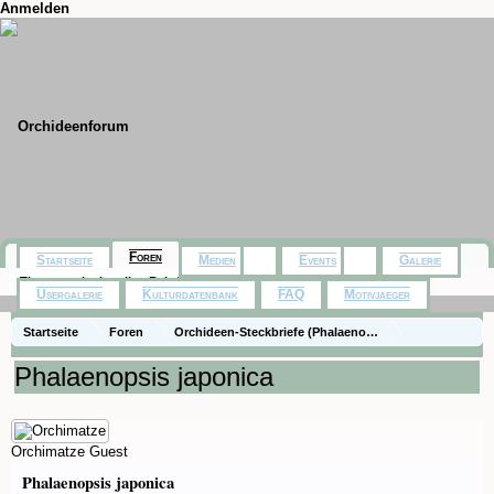
Anmelden
Foren
Startseite
Medien
Events
Galerie
Themen mit aktuellen Beiträgen
Usergalerie
Kulturdatenbank
FAQ
Motivjaeger
Startseite
Foren
Orchideen-Steckbriefe (Phalaenopsis Naturformen und 
Steckbriefe - Phalaenopsis Naturformen
Phalaenopsis japonica
Orchimatze
Guest
Phalaenopsis japonica