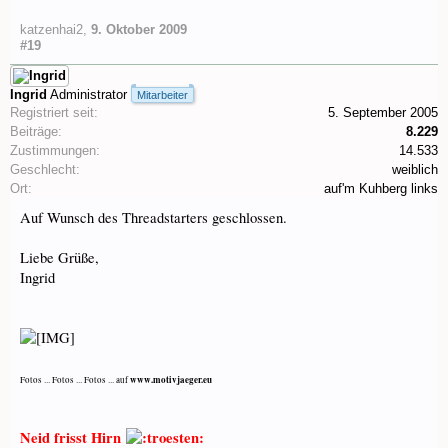
katzenhai2
,
9. Oktober 2009
#19
Ingrid
Administrator
Mitarbeiter
Registriert seit:
5. September 2005
Beiträge:
8.229
Zustimmungen:
14.533
Geschlecht:
weiblich
Ort:
auf'm Kuhberg links
Auf Wunsch des Threadstarters geschlossen.
Liebe Grüße,
Ingrid
www.motivjaeger.eu
Fotos ... Fotos ... Fotos ... auf
Neid frisst Hirn