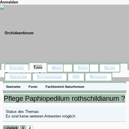
Anmelden
Foren
Startseite
Medien
Events
Galerie
Themen mit aktuellen Beiträgen
Usergalerie
Kulturdatenbank
FAQ
Motivjaeger
Startseite
Foren
Fachbereich Naturformen
Paphiopedilum, Phragmipedium
Pflege Paphiopedilum rothschildianum ?
Status des Themas:
Es sind keine weiteren Antworten möglich.
< Zurück
1
2