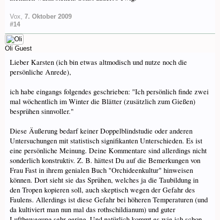
Vox
,
7. Oktober 2009
#14
Oli
Guest
Lieber Karsten (ich bin etwas altmodisch und nutze noch die
persönliche Anrede),
ich habe eingangs folgendes geschrieben: "Ich persönlich finde zwei
mal wöchentlich im Winter die Blätter (zusätzlich zum Gießen)
besprühen sinnvoller."
Diese Äußerung bedarf keiner Doppelblindstudie oder anderen
Untersuchungen mit statistisch signifikanten Unterschieden. Es ist
eine persönliche Meinung. Deine Kommentare sind allerdings nicht
sonderlich konstruktiv. Z. B. hättest Du auf die Bemerkungen von
Frau Fast in ihrem genialen Buch "Orchideenkultur" hinweisen
können. Dort sieht sie das Sprühen, welches ja die Taubildung in
den Tropen kopieren soll, auch skeptisch wegen der Gefahr des
Faulens. Allerdings ist diese Gefahr bei höheren Temperaturen (und
da kultiviert man nun mal das rothschildianum) und guter
Luftbewegung sehr gering. Und natürlich kommt es wie ich schon