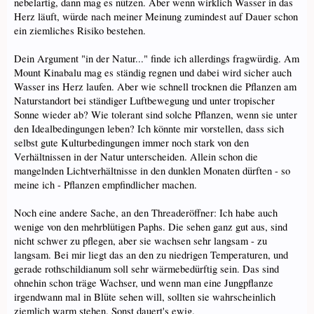
nebelartig, dann mag es nützen. Aber wenn wirklich Wasser in das
Herz läuft, würde nach meiner Meinung zumindest auf Dauer schon
ein ziemliches Risiko bestehen.
Dein Argument "in der Natur..." finde ich allerdings fragwürdig. Am
Mount Kinabalu mag es ständig regnen und dabei wird sicher auch
Wasser ins Herz laufen. Aber wie schnell trocknen die Pflanzen am
Naturstandort bei ständiger Luftbewegung und unter tropischer
Sonne wieder ab? Wie tolerant sind solche Pflanzen, wenn sie unter
den Idealbedingungen leben? Ich könnte mir vorstellen, dass sich
selbst gute Kulturbedingungen immer noch stark von den
Verhältnissen in der Natur unterscheiden. Allein schon die
mangelnden Lichtverhältnisse in den dunklen Monaten dürften - so
meine ich - Pflanzen empfindlicher machen.
Noch eine andere Sache, an den Threaderöffner: Ich habe auch
wenige von den mehrblütigen Paphs. Die sehen ganz gut aus, sind
nicht schwer zu pflegen, aber sie wachsen sehr langsam - zu
langsam. Bei mir liegt das an den zu niedrigen Temperaturen, und
gerade rothschildianum soll sehr wärmebedürftig sein. Das sind
ohnehin schon träge Wachser, und wenn man eine Jungpflanze
irgendwann mal in Blüte sehen will, sollten sie wahrscheinlich
ziemlich warm stehen. Sonst dauert's ewig.