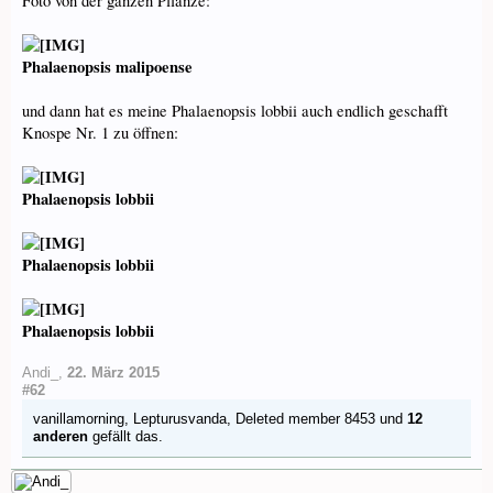
Foto von der ganzen Pflanze:
Phalaenopsis malipoense
und dann hat es meine Phalaenopsis lobbii auch endlich geschafft
Knospe Nr. 1 zu öffnen:
Phalaenopsis lobbii
Phalaenopsis lobbii
Phalaenopsis lobbii
Andi_
,
22. März 2015
#62
vanillamorning
,
Lepturusvanda
,
Deleted member 8453
und
12
anderen
gefällt das.