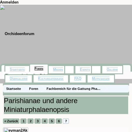
Anmelden
Foren
Startseite
Medien
Events
Galerie
Themen mit aktuellen Beiträgen
Usergalerie
Kulturdatenbank
FAQ
Motivjaeger
Startseite
Foren
Fachbereich für die Gattung Phalaenopsis - Species
Naturformen und spezielle Hybriden
Kulturberichte
Parishianae und andere
Miniaturphalaenopsis
< Zurück
1
2
3
4
5
6
7