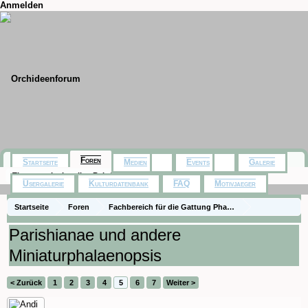
Anmelden
Foren
Startseite
Medien
Events
Galerie
Themen mit aktuellen Beiträgen
Usergalerie
Kulturdatenbank
FAQ
Motivjaeger
Startseite
Foren
Fachbereich für die Gattung Phalaenopsis - Species
Naturformen und spezielle Hybriden
Kulturberichte
Parishianae und andere
Miniaturphalaenopsis
< Zurück
1
2
3
4
5
6
7
Weiter >