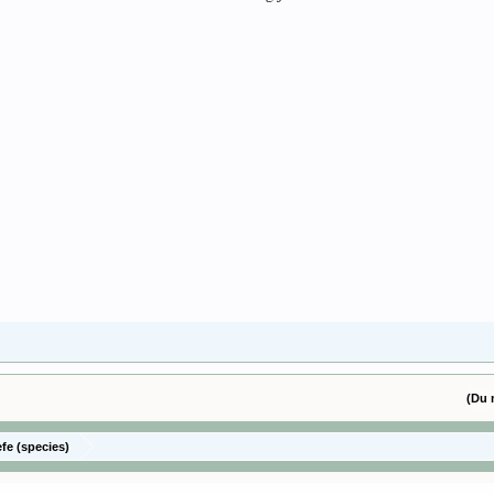
(Du 
efe (species)