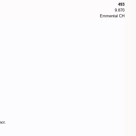
493
9.870
Emmental CH
ner.