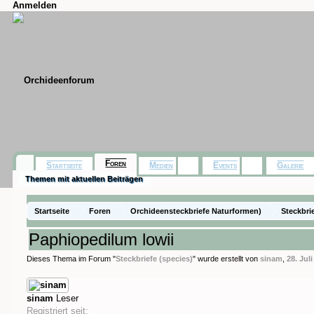
Anmelden
Foren
Startseite
Medien
Events
Galerie
Themen mit aktuellen Beiträgen
Startseite
Foren
Orchideensteckbriefe Naturformen)
Steckbri
Paphiopedilum lowii
Dieses Thema im Forum "
Steckbriefe (species)
" wurde erstellt von
sinam
,
28. Jul
sinam
Leser
Registriert seit: