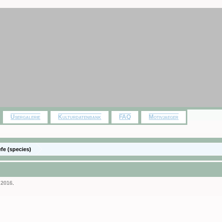
Usergalerie
Kulturdatenbank
FAQ
Motivjaeger
efe (species)
i 2016
.