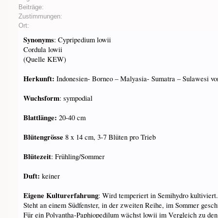
Beiträge:
Zustimmungen:
Ort:
Synonyms
: Cypripedium lowii
Cordula lowii
(Quelle KEW)
Herkunft:
Indonesien- Borneo – Malyasia- Sumatra – Sulawesi vo
Wuchsform
: sympodial
Blattlänge:
20-40 cm
Blütengrösse
8 x 14 cm, 3-7 Blüten pro Trieb
Blütezeit
: Frühling/Sommer
Duft:
keiner
Eigene Kulturerfahrung
: Wird temperiert in Semihydro kultivie
Steht an einem Südfenster, in der zweiten Reihe, im Sommer gesch
Für ein Polyantha-Paphiopedilum wächst lowii im Vergleich zu den 