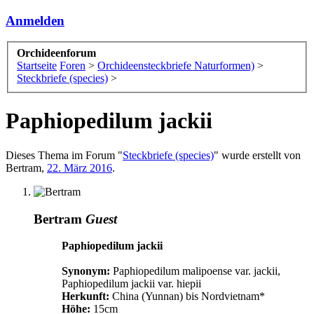
Anmelden
Orchideenforum
Startseite
Foren
>
Orchideensteckbriefe Naturformen)
>
Steckbriefe (species)
>
Paphiopedilum jackii
Dieses Thema im Forum "
Steckbriefe (species)
" wurde erstellt von
Bertram
,
22. März 2016
.
Bertram
Guest
Paphiopedilum jackii
Synonym:
Paphiopedilum malipoense var. jackii,
Paphiopedilum jackii var. hiepii
Herkunft:
China (Yunnan) bis Nordvietnam*
Höhe:
15cm