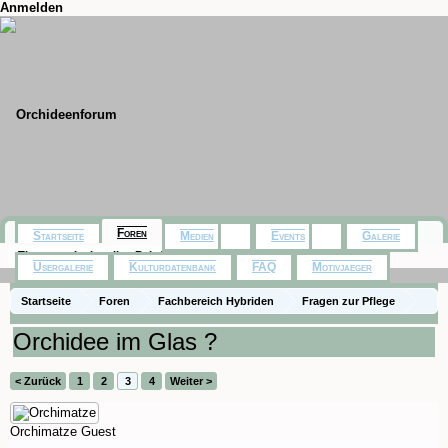
Anmelden
Foren
Startseite
Medien
Events
Galerie
Themen mit aktuellen Beiträgen
Usergalerie
Kulturdatenbank
FAQ
Motivjaeger
Startseite
Foren
Fachbereich Hybriden
Fragen zur Pflege
Orchidee im Glas ?
< Zurück
1
2
3
4
Weiter >
Orchimatze
Guest