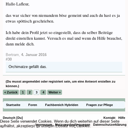
Hallo Lafleur,
das war sicher von niemandem böse gemeint und auch du hast es ja
etwas spöttisch geschrieben.
Ich habe dein Profil jetzt so eingestellt, dass du selber Beiträge
direkt einstellen kannst. Versuch es mal und wenn du Hilfe brauchst,
dann melde dich.
Bertram
,
4. Januar 2016
#30
Orchimatze
gefällt das.
(Du musst angemeldet oder registriert sein, um eine Antwort erstellen zu
können.)
< Zurück
1
2
3
4
Weiter >
Startseite
Foren
Fachbereich Hybriden
Fragen zur Pflege
Deutsch [Du]
Kontakt
Hilfe
Diese Seite verwendet Cookies. Wenn du dich weiterhin auf dieser Seite
Impressum
Nutzungsbedingungen
Datenschutzerklärung
aufhältst, akzeptierst du unseren Einsatz von Cookies.