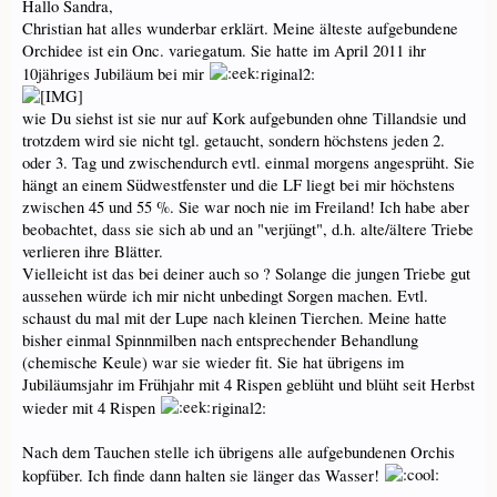
Hallo Sandra,
Christian hat alles wunderbar erklärt. Meine älteste aufgebundene
Orchidee ist ein Onc. variegatum. Sie hatte im April 2011 ihr
10jähriges Jubiläum bei mir
riginal2:
wie Du siehst ist sie nur auf Kork aufgebunden ohne Tillandsie und
trotzdem wird sie nicht tgl. getaucht, sondern höchstens jeden 2.
oder 3. Tag und zwischendurch evtl. einmal morgens angesprüht. Sie
hängt an einem Südwestfenster und die LF liegt bei mir höchstens
zwischen 45 und 55 %. Sie war noch nie im Freiland! Ich habe aber
beobachtet, dass sie sich ab und an "verjüngt", d.h. alte/ältere Triebe
verlieren ihre Blätter.
Vielleicht ist das bei deiner auch so ? Solange die jungen Triebe gut
aussehen würde ich mir nicht unbedingt Sorgen machen. Evtl.
schaust du mal mit der Lupe nach kleinen Tierchen. Meine hatte
bisher einmal Spinnmilben nach entsprechender Behandlung
(chemische Keule) war sie wieder fit. Sie hat übrigens im
Jubiläumsjahr im Frühjahr mit 4 Rispen geblüht und blüht seit Herbst
wieder mit 4 Rispen
riginal2:
Nach dem Tauchen stelle ich übrigens alle aufgebundenen Orchis
kopfüber. Ich finde dann halten sie länger das Wasser!