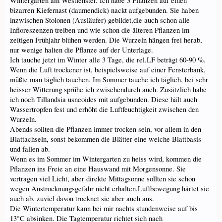
Wintergarten am Westfenster. Ich habe 3 Pflanzen auf einen
bizarren Kiefernast (daumendick) nackt aufgebunden. Sie haben
inzwischen Stolonen (Ausläufer) gebildet,die auch schon alle
Infloreszenzen treiben und wie schon die älteren Pflanzen im
zeitigen Frühjahr blühen werden. Die Wurzeln hängen frei herab,
nur wenige halten die Pflanze auf der Unterlage.
Ich tauche jetzt im Winter alle 3 Tage, die rel.LF beträgt 60-90 %.
Wenn die Luft trockener ist, beispielsweise auf einer Fensterbank,
müßte man täglich tauchen. Im Sommer tauche ich täglich, bei sehr
heisser Witterung sprühe ich zwischendurch auch. Zusätzlich habe
ich noch Tillandsia usneoides mit aufgebunden. Diese hält auch
Wassertropfen fest und erhöht die Luftfeuchtigkeit zwischen den
Wurzeln.
Abends sollten die Pflanzen immer trocken sein, vor allem in den
Blattachseln, sonst bekommen die Blätter eine weiche Blattbasis
und fallen ab.
Wenn es im Sommer im Wintergarten zu heiss wird, kommen die
Pflanzen ins Freie an eine Hauswand mit Morgensonne. Sie
vertragen viel Licht, aber direkte Mittagsonne sollten sie schon
wegen Austrocknungsgefahr nicht erhalten.Luftbewegung härtet sie
auch ab, zuviel davon trocknet sie aber auch aus.
Die Wintertemperatur kann bei mir nachts stundenweise auf bis
13°C absinken. Die Tagtemperatur richtet sich nach