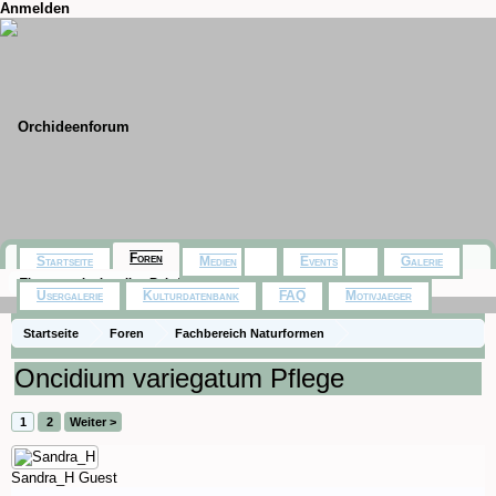
Anmelden
Foren
Startseite
Medien
Events
Galerie
Themen mit aktuellen Beiträgen
Usergalerie
Kulturdatenbank
FAQ
Motivjaeger
Startseite
Foren
Fachbereich Naturformen
Subtribus Oncidiinae
Oncidium variegatum Pflege
1
2
Weiter >
Sandra_H
Guest