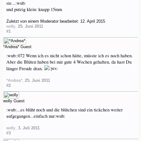
sie...:wub:
und putzig klein: knapp 15mm
Zuletzt von einem Moderator bearbeitet:
12. April 2015
wolly
,
25. Juni 2011
#1
*Andrea*
Guest
:wub::072 Wenn ich es nicht schon hätte, müsste ich es noch haben.
Aber die Blüten haben bei mir gute 4 Wochen gehalten, da hast Du
länger Freude dran.
*Andrea*
,
25. Juni 2011
#2
wolly
Guest
:wub:...es blüht noch und die blütchen sind ein tickchen weiter
aufgegangen...einfach nur:wub:
wolly
,
3. Juli 2011
#3