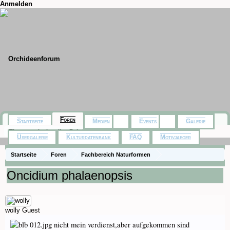
Anmelden
Foren
Startseite
Medien
Events
Galerie
Themen mit aktuellen Beiträgen
Usergalerie
Kulturdatenbank
FAQ
Motivjaeger
Startseite
Foren
Fachbereich Naturformen
Subtribus Oncidiinae
Oncidium phalaenopsis
wolly
Guest
nicht mein verdienst,aber aufgekommen sind