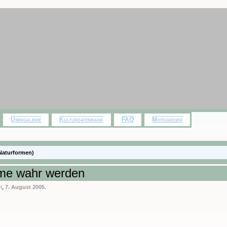
Usergalerie
Kulturdatenbank
FAQ
Motivjaeger
Naturformen)
ume wahr werden
t
,
7. August 2005
.