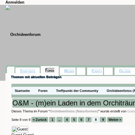
Anmelden
Foren
Startseite
Medien
Events
Galerie
Themen mit aktuellen Beiträgen
Startseite
Foren
Treffpunkt der Community
Orchideenfotos (
O&M - (m)ein Laden in dem Orchiträ
Dieses Thema im Forum "
Orchideenfotos (Naturformen)
" wurde erstellt von
Gues
Seite 8 von 9
< Zurück
1
←
4
5
6
7
8
9
Weiter >
Guest
Guest