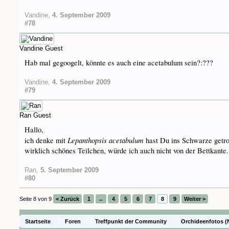
Vandine
,
4. September 2009
#78
Vandine
Guest
Hab mal gegoogelt, könnte es auch eine acetabulum sein?:???
Vandine
,
4. September 2009
#79
Ran
Guest
Hallo,
Lepanthopsis acetabulum
ich denke mit
hast Du ins Schwarze getro
wirklich schönes Teilchen, würde ich auch nicht von der Bettkante..
Ran
,
5. September 2009
#80
Seite 8 von 9
< Zurück
1
←
4
5
6
7
8
9
Weiter >
Startseite
Foren
Treffpunkt der Community
Orchideenfotos (