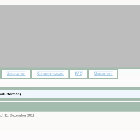
Usergalerie
Kulturdatenbank
FAQ
Motivjaeger
Naturformen)
ad
,
11. Dezember 2011
.