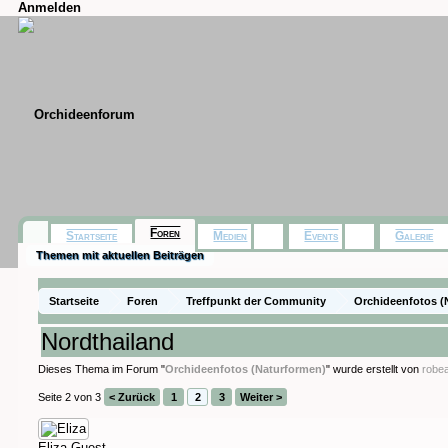
Anmelden
Foren
Startseite
Medien
Events
Galerie
Themen mit aktuellen Beiträgen
Startseite
Foren
Treffpunkt der Community
Orchideenfotos (
Nordthailand
Dieses Thema im Forum "
Orchideenfotos (Naturformen)
" wurde erstellt von
robe
Seite 2 von 3
< Zurück
1
2
3
Weiter >
Eliza
Guest