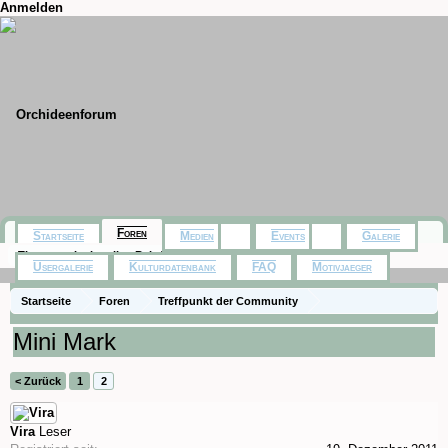
Anmelden
Foren
Startseite
Medien
Events
Galerie
Themen mit aktuellen Beiträgen
Usergalerie
Kulturdatenbank
FAQ
Motivjaeger
Startseite
Foren
Treffpunkt der Community
Orchideenfotos (Phalaenopsis)
Mini Mark
< Zurück
1
2
Vira
Leser