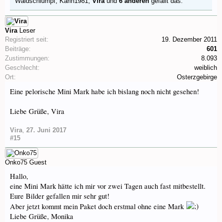
Waldschlumpf
,
Karin1981
,
Vira
und
6 anderen
gefällt das.
Vira
Leser
Registriert seit:
19. Dezember 2011
Beiträge:
601
Zustimmungen:
8.093
Geschlecht:
weiblich
Ort:
Osterzgebirge
Eine pelorische Mini Mark habe ich bislang noch nicht gesehen!
Liebe Grüße, Vira
Vira
,
27. Juni 2017
#15
Onko75
Guest
Hallo,
eine Mini Mark hätte ich mir vor zwei Tagen auch fast mitbestellt.
Eure Bilder gefallen mir sehr gut!
Aber jetzt kommt mein Paket doch erstmal ohne eine Mark
Liebe Grüße, Monika