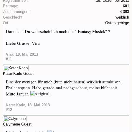
Registriert seit:
19. Dezember 2011
Beiträge:
601
Zustimmungen:
8.093
Geschlecht:
weiblich
Ort:
Osterzgebirge
Dann hast Du wahrscheinlich noch die " Fantasy Musick" ?
Liebe Grüsse, Vira
Vira
,
18. Mai 2013
#11
Kater Karlo
Guest
Eine der wenigen für mich (bitte nicht hauen) wirklich attraktiven
Phalaenopsen. Habe gerade mal nachgeschaut, meine blüht seit
Mitte Januar.
Kater Karlo
,
18. Mai 2013
#12
Calymene
Guest