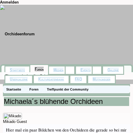
Anmelden
Foren
Startseite
Medien
Events
Galerie
Themen mit aktuellen Beiträgen
Usergalerie
Kulturdatenbank
FAQ
Motivjaeger
Startseite
Foren
Treffpunkt der Community
Orchideenfotos (Phalaenopsis)
Michaela´s blühende Orchideen
Mikado
Guest
Hier mal ein paar Bildchen von den Orchideen die gerade so bei mir