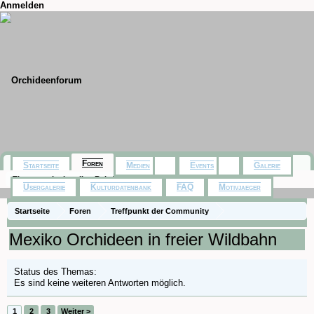
Anmelden
Foren
Startseite
Medien
Events
Galerie
Themen mit aktuellen Beiträgen
Usergalerie
Kulturdatenbank
FAQ
Motivjaeger
Startseite
Foren
Treffpunkt der Community
Orchideenfotos (Naturformen)
Mexiko Orchideen in freier Wildbahn
Status des Themas:
Es sind keine weiteren Antworten möglich.
1
2
3
Weiter >