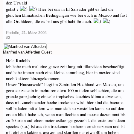
den Urwald
gehst ?
Hier bei uns in El Salvador gibt es fast die
gleichen klimatischen Bedingungun wie bei euch in Mexico und fast
alle Orchideen, die es bei uns gibt habt ihr auch.
Rodolfo
,
21. März 2004
#2
Manfred van Afferden
Guest
Hola Rudolfo
ich habe mich mal eine ganze zeit lang mit tillandsien beschaeftigt
und habe immer noch eine kleine sammlung, hier in mexico sind
noch kakteen hinzugekommen.
Unser "Hausurwald" liegt im Zentralen Hochland von Mexico, um
genauer zu sein in mehreren etwa 100 m tiefen schluchten, die am
grunde ganzjaehrig ein sehr tropisches feuchtes klima aufweisen,
dass mit zunehmender hoehe trockener wird. hier sind die baeume
voll beladen mit allem was man sich so vorstellen kann. so auf den
ersten blick habe ich, wenn man flechten und moose dazunimmt bis
zu 20 arten auf einen meter astlaenge gezaehlt. die erste orchideen
species (s.o.) ist aus den trockenen hoeheren erosionszonen und ist
mit einigen kakteen, agaven und skurilen nur etwa 40 cm hohen