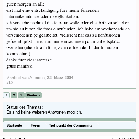
guten morgen an alle
erst mal eine entschuldigung fuer meine fehlenden
internetkenntnisse oder moeglichkeiten.
ich versuche nochmal die fotos an wolle oder elisabeth zu schicken
um sie zu bitten die fotos einzubinden. ich habe am wochenende an
verschiedenen pc gearbeitet, vielleicht hat das zu konfusionen
gefuehrt. jetzt bin ich an meinem sicheren pc am arbeitsplatz.
(voruebergehende anleitung zum oeffnen der bilder im ersten
kommentar. )
danke fuer eier interesse
gruss manfred
Manfred van Afferden
,
22. März 2004
#10
1
2
3
Weiter >
Status des Themas:
Es sind keine weiteren Antworten möglich.
Startseite
Foren
Treffpunkt der Community
Orchideenfotos (Naturformen)