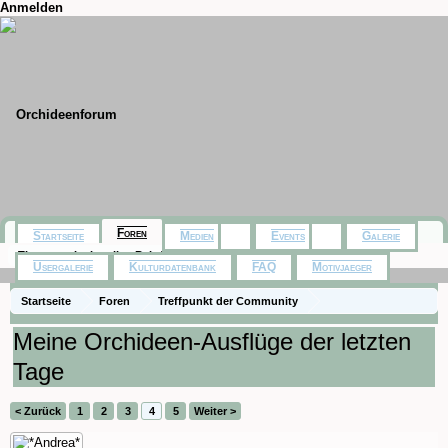
Anmelden
Foren
Startseite
Medien
Events
Galerie
Themen mit aktuellen Beiträgen
Usergalerie
Kulturdatenbank
FAQ
Motivjaeger
Startseite
Foren
Treffpunkt der Community
Orchideenfotos (Naturformen)
Meine Orchideen-Ausflüge der letzten
Tage
< Zurück
1
2
3
4
5
Weiter >