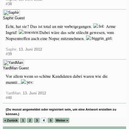
#38
Saphir
Guest
Echt, hat sie? Das ist total an mir vorbeigegangen.
Arme
Ingrid!
Dabei wäre das sehr stilecht gewesen, vom
Nopsentreffen auch eine Nopse mitzunehmen.
Saphir
,
13. Juni 2012
#39
YardMan
Guest
Vor allem wenn so schöne Kandidaten dabei waren wie die
mannii...
YardMan
,
13. Juni 2012
#40
(Du musst angemeldet oder registriert sein, um eine Antwort erstellen zu
können.)
< Zurück
1
2
3
4
5
Weiter >