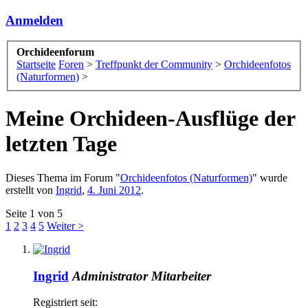
Anmelden
Orchideenforum
Startseite
Foren
>
Treffpunkt der Community
>
Orchideenfotos
(Naturformen)
>
Meine Orchideen-Ausflüge der
letzten Tage
Dieses Thema im Forum "
Orchideenfotos (Naturformen)
" wurde
erstellt von
Ingrid
,
4. Juni 2012
.
Seite 1 von 5
1
2
3
4
5
Weiter >
Ingrid
Administrator
Mitarbeiter
Registriert seit: