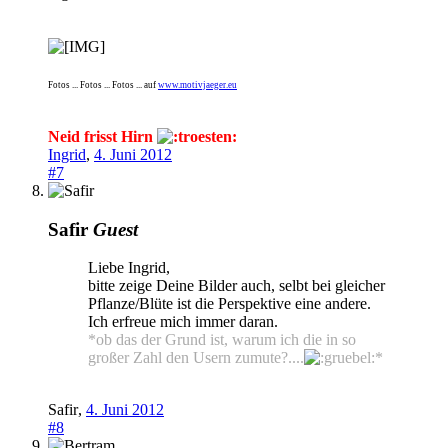
Fotos ... Fotos ... Fotos ... auf
www.motivjaeger.eu
Neid frisst Hirn
Ingrid
,
4. Juni 2012
#7
Safir
Guest
Liebe Ingrid,
bitte zeige Deine Bilder auch, selbt bei gleicher
Pflanze/Blüte ist die Perspektive eine andere.
Ich erfreue mich immer daran.
*ob das der Grund ist, warum ich die in so
großer Zahl den Usern zumute?....
*
Safir
,
4. Juni 2012
#8