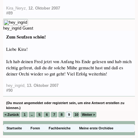
Kira_Neryz
,
12. Oktober 2007
#89
hey_ingrid
Guest
Zum Seufzen schön!
Liebe Kira!
Ich hab deinen Fred jetzt von Anfang bis Ende gelesen und hab mich
richtig gefreut, daß du dir solche Mühe gemacht hast und daß es
deiner Orchi wieder so gut geht! Viel Erfolg weiterhin!
hey_ingrid
,
13. Oktober 2007
#90
(Du musst angemeldet oder registriert sein, um eine Antwort erstellen zu
können.)
< Zurück
1
←
5
6
7
8
9
10
Weiter >
Startseite
Foren
Fachbereiche
Meine erste Orchidee