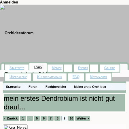
Anmelden
Foren
Startseite
Medien
Events
Galerie
Themen mit aktuellen Beiträgen
Usergalerie
Kulturdatenbank
FAQ
Motivjaeger
Startseite
Foren
Fachbereiche
Meine erste Orchidee
mein erstes Dendrobium ist nicht gut
drauf...
< Zurück
1
←
5
6
7
8
9
10
Weiter >