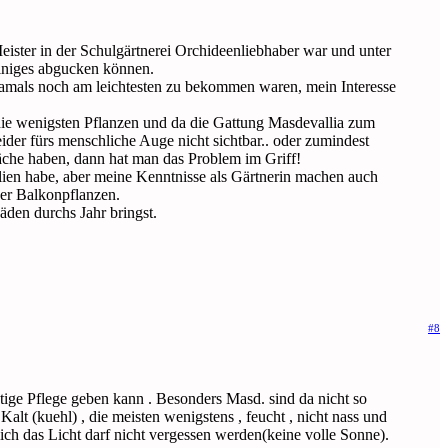
Meister in der Schulgärtnerei Orchideenliebhaber war und unter
einiges abgucken können.
damals noch am leichtesten zu bekommen waren, mein Interesse
 die wenigsten Pflanzen und da die Gattung Masdevallia zum
eider fürs menschliche Auge nicht sichtbar.. oder zumindest
fläche haben, dann hat man das Problem im Griff!
llien habe, aber meine Kenntnisse als Gärtnerin machen auch
der Balkonpflanzen.
den durchs Jahr bringst.
#8
htige Pflege geben kann . Besonders Masd. sind da nicht so
lt (kuehl) , die meisten wenigstens , feucht , nicht nass und
rlich das Licht darf nicht vergessen werden(keine volle Sonne).