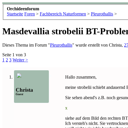
Orchideenforum
Startseite
Foren
>
Fachbereich Naturformen
>
Pleurothallis
>
Masdevallia strobelii BT-Probl
Dieses Thema im Forum "
Pleurothallis
" wurde erstellt von
Christa
,
27
Seite 1 von 3
1
2
3
Weiter >
Hallo zusammen,
meine strobelii schiebt andauern
Christa
Guest
Sie sehen abend's z.B. noch gesu
x
siehe auf dem Bild den rechten BT
Ich versteh's nicht. Sie vertrockne