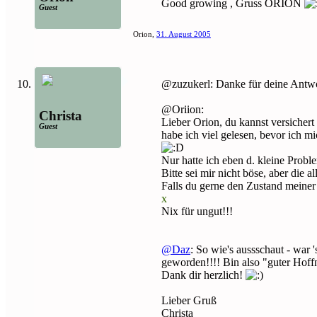
Good growing , Gruss ORION
Guest
Orion
,
31. August 2005
@zuzukerl: Danke für deine Antw
@Oriion:
Christa
Lieber Orion, du kannst versichert
Guest
habe ich viel gelesen, bevor ich m
Nur hatte ich eben d. kleine Proble
Bitte sei mir nicht böse, aber die 
Falls du gerne den Zustand meiner
x
Nix für ungut!!!
@Daz
: So wie's aussschaut - war '
geworden!!!! Bin also "guter Hof
Dank dir herzlich!
Lieber Gruß
Christa