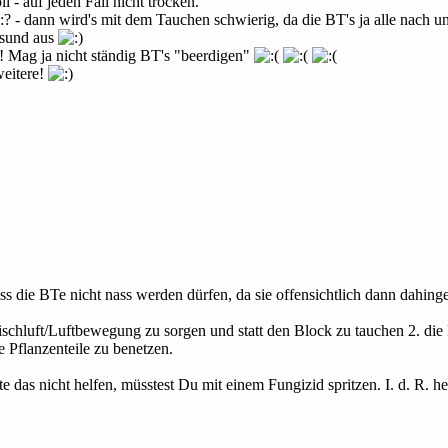
l - auf jeden Fall nicht trocken.
:? - dann wird's mit dem Tauchen schwierig, da die BT's ja alle nach u
esund aus
t! Mag ja nicht ständig BT's "beerdigen"
weitere!
dass die BTe nicht nass werden dürfen, da sie offensichtlich dann dahing
rischluft/Luftbewegung zu sorgen und statt den Block zu tauchen 2. die 
e Pflanzenteile zu benetzen.
te das nicht helfen, müsstest Du mit einem Fungizid spritzen. I. d. R.