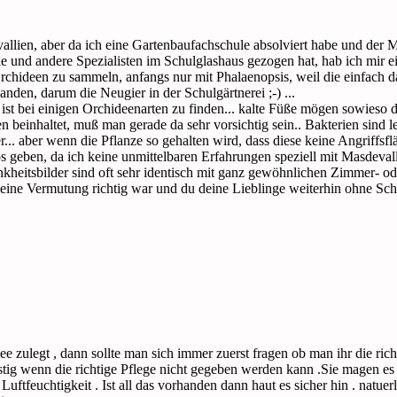
vallien, aber da ich eine Gartenbaufachschule absolviert habe und der 
e und andere Spezialisten im Schulglashaus gezogen hat, hab ich mir 
rchideen zu sammeln, anfangs nur mit Phalaenopsis, weil die einfach 
nden, darum die Neugier in der Schulgärtnerei ;-) ...
 ist bei einigen Orchideenarten zu finden... kalte Füße mögen sowieso
n beinhaltet, muß man gerade da sehr vorsichtig sein.. Bakterien sind l
er... aber wenn die Pflanze so gehalten wird, dass diese keine Angriffs
os geben, da ich keine unmittelbaren Erfahrungen speziell mit Masdeva
ankheitsbilder sind oft sehr identisch mit ganz gewöhnlichen Zimmer- o
eine Vermutung richtig war und du deine Lieblinge weiterhin ohne Schä
e zulegt , dann sollte man sich immer zuerst fragen ob man ihr die ric
tig wenn die richtige Pflege nicht gegeben werden kann .Sie magen es Ka
uftfeuchtigkeit . Ist all das vorhanden dann haut es sicher hin . natue