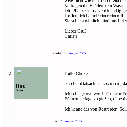
weiß nicht wie ich's beschreiben sol
Vertragen die BT den kein Wasser 
Die Pflanze selbst sieht knackig g
Hoffentlich hat mir einer einen Ra
Sie schiebt nämlich mind. noch 4 
Lieber Gruß
Christa
Christa
,
27. August 2005
Hallo Christa,
es scheint tatsächlich so zu sein, 
Daz
Guest
Ich schlage mal vor, 1. für mehr F
Pflanzunterlage zu gießen, ohne di
Ich kenne das von Restrepien. Soll
Daz
,
28. August 2005