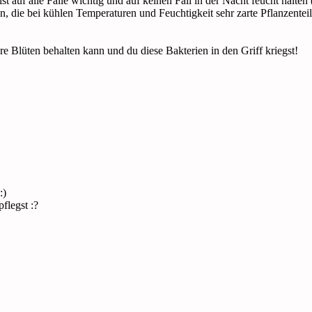
st auf alle Fälle wichtig und auf keinen Fall in der Nacht feucht halten 
n, die bei kühlen Temperaturen und Feuchtigkeit sehr zarte Pflanzentei
hre Blüten behalten kann und du diese Bakterien in den Griff kriegst!
flegst :?