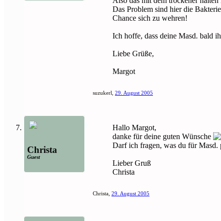
Also das mit dem trockener halten i
Das Problem sind hier die Bakterie
Chance sich zu wehren!
Ich hoffe, dass deine Masd. bald i
Liebe Grüße,
Margot
suzukerl
,
29. August 2005
Hallo Margot,
danke für deine guten Wünsche
Darf ich fragen, was du für Masd. p
Christa
Guest
Lieber Gruß
Christa
Christa
,
29. August 2005