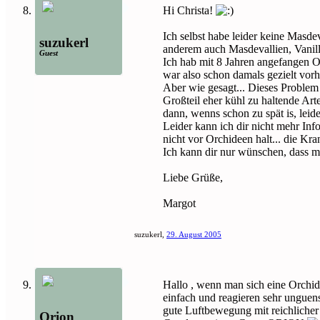
Hi Christa!
Ich selbst habe leider keine Masde
suzukerl
anderem auch Masdevallien, Vanill
Guest
Ich hab mit 8 Jahren angefangen O
war also schon damals gezielt vorha
Aber wie gesagt... Dieses Problem
Großteil eher kühl zu haltende Arte
dann, wenns schon zu spät is, leid
Leider kann ich dir nicht mehr Inf
nicht vor Orchideen halt... die Kr
Ich kann dir nur wünschen, dass m
Liebe Grüße,
Margot
suzukerl
,
29. August 2005
Hallo , wenn man sich eine Orchide
einfach und reagieren sehr unguens
gute Luftbewegung mit reichlicher L
Orion