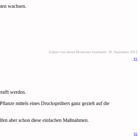
nten wachsen.
Zuletzt von einem Moderator bearbeitet:
30. September 2015
#1
erafft werden.
Pflanze mittels eines Drucksprühers ganz gezielt auf die
 helfen aber schon diese einfachen Maßnahmen.
#2