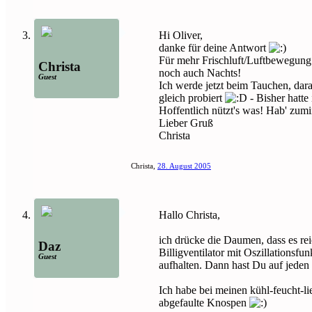
Hi Oliver,
danke für deine Antwort
Für mehr Frischluft/Luftbewegung 
Christa
noch auch Nachts!
Guest
Ich werde jetzt beim Tauchen, dar
gleich probiert
- Bisher hatte
Hoffentlich nützt's was! Hab' zumi
Lieber Gruß
Christa
Christa
,
28. August 2005
Hallo Christa,
ich drücke die Daumen, dass es re
Daz
Billigventilator mit Oszillationsf
Guest
aufhalten. Dann hast Du auf jeden
Ich habe bei meinen kühl-feucht-l
abgefaulte Knospen