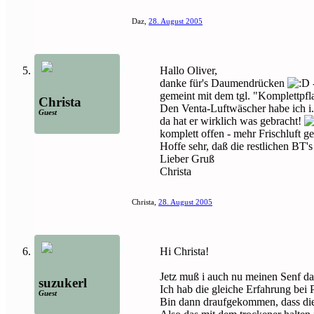
Daz
,
28. August 2005
Hallo Oliver,
danke für's Daumendrücken
gemeint mit dem tgl. "Komplettpf
Christa
Den Venta-Luftwäscher habe ich i.
Guest
da hat er wirklich was gebracht!
komplett offen - mehr Frischluft ge
Hoffe sehr, daß die restlichen B
Lieber Gruß
Christa
Christa
,
28. August 2005
Hi Christa!
Jetz muß i auch nu meinen Senf d
suzukerl
Ich hab die gleiche Erfahrung bei 
Guest
Bin dann draufgekommen, dass die