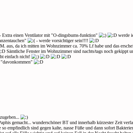
- Extra einen Ventilator mit "O-dingsbums-funktion"
werde ic
lanzentauchen"
- werde vorsichtiger sein!!!!
M. aus, da ich mitten im Wohnzimmer ca. 70% Lf habe und das erschei
Sämtliche Fenster im Wohnzimmer sind nachts/tags noch gekippt un
ht einfach nicht!
T's "davonkommen"
azugeben...
Paphis gemacht... wunderschöner BT und innerhalb kürzester Zeit verfau
 so empfindlich sind gegen kalte, nasse Füße und dann sofort Bakteri