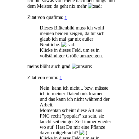
ich bin sowas von Pleite nach den Jungs und
dem Meister, da geht nix mehr
Zitat von quafima:
↑
Dieses Blütenbild muss ich wohl
meinen beiden zeigen, da tut sich
glaub ich mal gar nix außer
Neutriebe.
Klicke in dieses Feld, um es in
vollständiger Größe anzuzeigen.
meins blüht auch grad
Zitat von emmi:
↑
Nein, kann ich nicht... bzw. müsste
ich in meiner Datenbank kramen
und das kann ich nicht während der
Arbeit.
Momentan scheint diese Art aus
PNG recht "populär" zu sein, sie
taucht seit einiger Zeit immer wieder
wo auf. Hast Du mir eine Pflanze
davon mitgebracht?
Klicke in dieses Feld, um es in