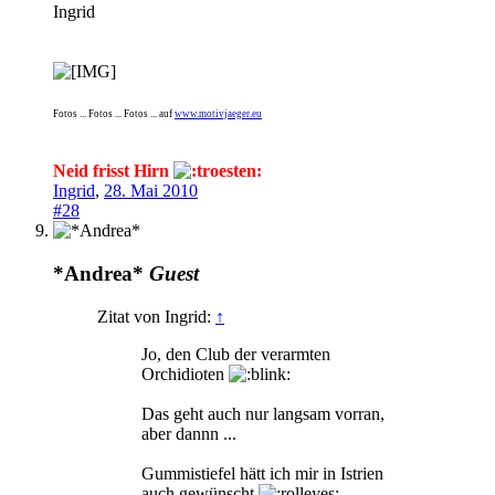
Ingrid
Fotos ... Fotos ... Fotos ... auf
www.motivjaeger.eu
Neid frisst Hirn
Ingrid
,
28. Mai 2010
#28
*Andrea*
Guest
Zitat von Ingrid:
↑
Jo, den Club der verarmten
Orchidioten
Das geht auch nur langsam vorran,
aber dannn ...
Gummistiefel hätt ich mir in Istrien
auch gewünscht