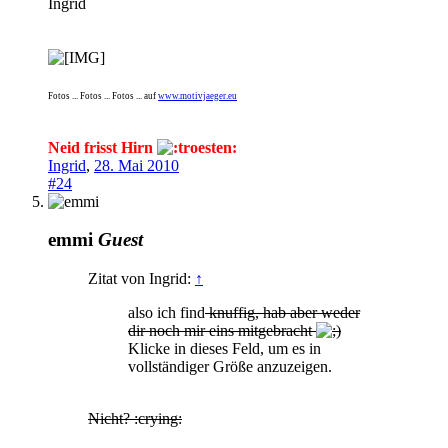
Ingrid
Fotos ... Fotos ... Fotos ... auf
www.motivjaeger.eu
Neid frisst Hirn
Ingrid
,
28. Mai 2010
#24
emmi
Guest
Zitat von Ingrid:
↑
also ich find
knuffig, hab aber weder
dir noch mir eins mitgebracht
Klicke in dieses Feld, um es in
vollständiger Größe anzuzeigen.
Nicht? :crying: