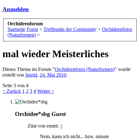
Anmelden
Orchideenforum
Startseite
Foren
>
Treffpunkt der Community
>
Orchideenfotos
(Naturformen)
>
mal wieder Meisterliches
Dieses Thema im Forum "
Orchideenfotos (Naturformen)
" wurde
erstellt von
Ingrid
,
24. Mai 2010
.
Seite 3 von 4
< Zurück
1
2
3
4
Weiter >
Orchidee*sbg
Guest
Zitat von emmi:
↑
Nein, kann ich nicht... bzw. müsste