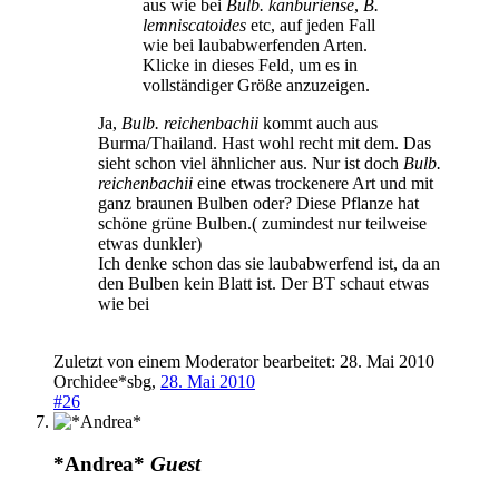
aus wie bei
Bulb. kanburiense
,
B.
lemniscatoides
etc, auf jeden Fall
wie bei laubabwerfenden Arten.
Klicke in dieses Feld, um es in
vollständiger Größe anzuzeigen.
Ja,
Bulb. reichenbachii
kommt auch aus
Burma/Thailand. Hast wohl recht mit dem. Das
sieht schon viel ähnlicher aus. Nur ist doch
Bulb.
reichenbachii
eine etwas trockenere Art und mit
ganz braunen Bulben oder? Diese Pflanze hat
schöne grüne Bulben.( zumindest nur teilweise
etwas dunkler)
Ich denke schon das sie laubabwerfend ist, da an
den Bulben kein Blatt ist. Der BT schaut etwas
wie bei
Zuletzt von einem Moderator bearbeitet:
28. Mai 2010
Orchidee*sbg
,
28. Mai 2010
#26
*Andrea*
Guest