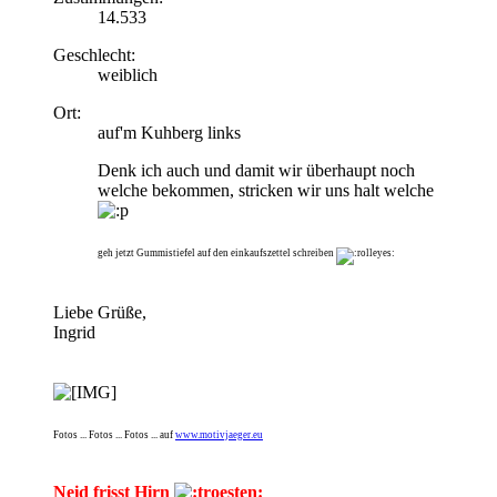
14.533
Geschlecht:
weiblich
Ort:
auf'm Kuhberg links
Denk ich auch und damit wir überhaupt noch
welche bekommen, stricken wir uns halt welche
geh jetzt Gummistiefel auf den einkaufszettel schreiben
Liebe Grüße,
Ingrid
Fotos ... Fotos ... Fotos ... auf
www.motivjaeger.eu
Neid frisst Hirn