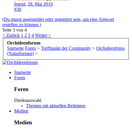
Ingrid
,
28. Mai 2010
#30
(Du musst angemeldet oder registriert sein, um eine Antwort
erstellen zu können.)
Seite 3 von 4
< Zurück
1
2
3
4
Weiter >
Orchideenforum
Startseite
Foren
>
Treffpunkt der Community
>
Orchideenfotos
(Naturformen)
>
Startseite
Foren
Foren
Direktauswahl
Themen mit aktuellen Beiträgen
Medien
Medien