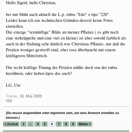
Hallo Sigrid, hallo Christian,
bei mir blüht auch aktuell die L.p. rubra "Edo" x tipo "220".
Leider kann ich aus technischen Gründen derzeit keine Fotos
einstellen.
Die einzige "vernünftige" Blüte an meiner Pflanze ( es gibt noch
eine verkrüppelte und eine viel zu kleine) ist aber sowohl farblich als
auch in der Haltung sehr ähnlich wie Christians Pflanze, nur daß die
Petalen weniger gestreift sind, eher rosa überhaucht mit einem
kräftigeren Mittelstrich.
Die recht kräftige Tönung der Petalen müßte doch von der rubra
herrühren, oder haben tipos das auch?
LG, Ute
Toshie
,
18. Mai 2009
#60
(Du musst angemeldet oder registriert sein, um eine Antwort erstellen zu
können.)
< Zurück
1
←
4
5
6
7
8
9
Weiter >