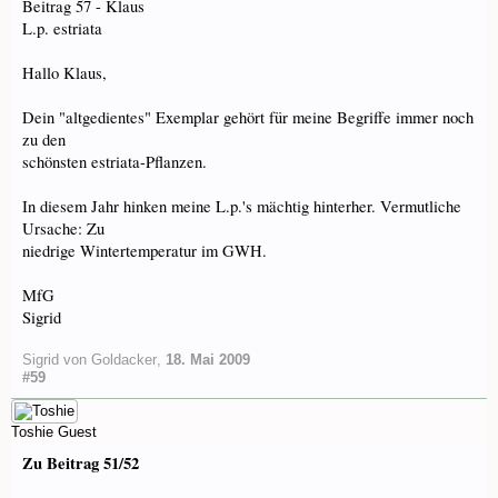
Beitrag 57 - Klaus
L.p. estriata
Hallo Klaus,
Dein "altgedientes" Exemplar gehört für meine Begriffe immer noch
zu den
schönsten estriata-Pflanzen.
In diesem Jahr hinken meine L.p.'s mächtig hinterher. Vermutliche
Ursache: Zu
niedrige Wintertemperatur im GWH.
MfG
Sigrid
Sigrid von Goldacker
,
18. Mai 2009
#59
Toshie
Guest
Zu Beitrag 51/52