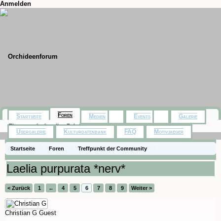
Anmelden
Foren
Startseite
Medien
Events
Galerie
Themen mit aktuellen Beiträgen
Usergalerie
Kulturdatenbank
FAQ
Motivjaeger
Startseite
Foren
Treffpunkt der Community
Orchideenfotos (Naturformen)
Laelia purpurata *nerv*
< Zurück
1
←
4
5
6
7
8
9
Weiter >
Christian G
Guest