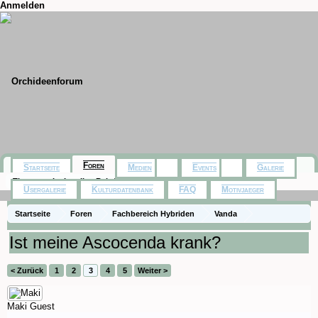
Anmelden
Foren
Startseite
Medien
Events
Galerie
Themen mit aktuellen Beiträgen
Usergalerie
Kulturdatenbank
FAQ
Motivjaeger
Startseite
Foren
Fachbereich Hybriden
Vanda
Ist meine Ascocenda krank?
< Zurück
1
2
3
4
5
Weiter >
Maki
Guest