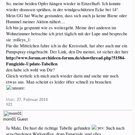
So, meine beiden Opfer hängen wieder in Einzelhaft. Ich konnte
wieder draussen sprühen, in der windgeschützten Ecke bei 14°.
Mein GG hat Wache gestanden, dass sich auch ja keine Biene oder
Hummel meiner Aktion nähert....
Ich bin ja gespannt wie es weitergeht. Meine drei anderen im
Wohnzimmer betrachte ich jetzt täglich mit der Lupe und bespreche
sie :rolleys_1:
Für die Mittelchen fahre ich in die Kreisstadt, hat aber auch nur ein
Pumpspray eingebracht. Der Link, den Du meinst, ist sicher der hier
http://www.forum.orchideen-forum.de/showthread.php?51584-
Fungizide-Update-Tabellen
den habe ich wohl von Dir?
Gleich vertiefe ich mich auch wieder darin und suche mir noch
etwas aus. Man scheint es leider öfter schnell zu brauchen
Maki
,
27. Februar 2014
#21
mom01
Guest
Ja Maki, Du hast die richtige Tabelle gefunden
Such nach
verschiedenen Wirkstoffen, denn Fungizide sind alles.