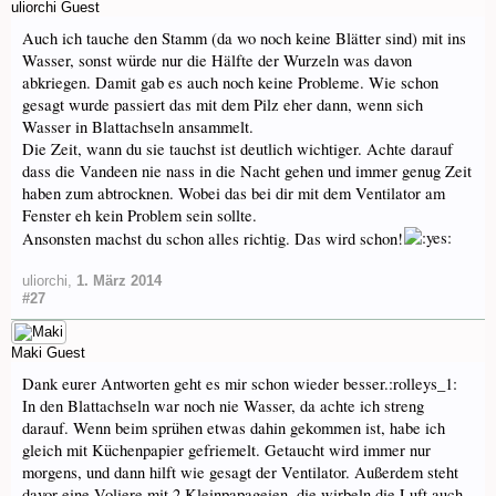
uliorchi
Guest
Auch ich tauche den Stamm (da wo noch keine Blätter sind) mit ins
Wasser, sonst würde nur die Hälfte der Wurzeln was davon
abkriegen. Damit gab es auch noch keine Probleme. Wie schon
gesagt wurde passiert das mit dem Pilz eher dann, wenn sich
Wasser in Blattachseln ansammelt.
Die Zeit, wann du sie tauchst ist deutlich wichtiger. Achte darauf
dass die Vandeen nie nass in die Nacht gehen und immer genug Zeit
haben zum abtrocknen. Wobei das bei dir mit dem Ventilator am
Fenster eh kein Problem sein sollte.
Ansonsten machst du schon alles richtig. Das wird schon!
uliorchi
,
1. März 2014
#27
Maki
Guest
Dank eurer Antworten geht es mir schon wieder besser.:rolleys_1:
In den Blattachseln war noch nie Wasser, da achte ich streng
darauf. Wenn beim sprühen etwas dahin gekommen ist, habe ich
gleich mit Küchenpapier gefriemelt. Getaucht wird immer nur
morgens, und dann hilft wie gesagt der Ventilator. Außerdem steht
davor eine Voliere mit 2 Kleinpapageien, die wirbeln die Luft auch