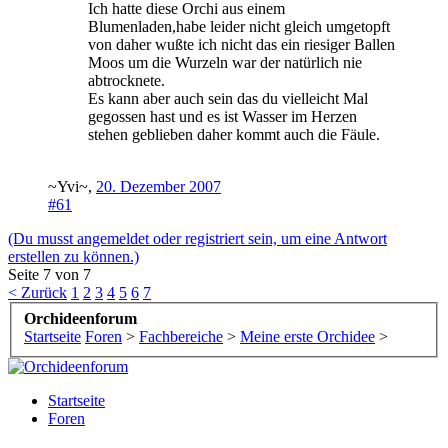
Ich hatte diese Orchi aus einem
Blumenladen,habe leider nicht gleich umgetopft
von daher wußte ich nicht das ein riesiger Ballen
Moos um die Wurzeln war der natürlich nie
abtrocknete.
Es kann aber auch sein das du vielleicht Mal
gegossen hast und es ist Wasser im Herzen
stehen geblieben daher kommt auch die Fäule.
~Yvi~
,
20. Dezember 2007
#61
(Du musst angemeldet oder registriert sein, um eine Antwort
erstellen zu können.)
Seite 7 von 7
< Zurück
1
2
3
4
5
6
7
Orchideenforum
Startseite
Foren
>
Fachbereiche
>
Meine erste Orchidee
>
Startseite
Foren