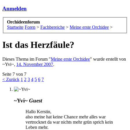
Anmelden
Orchideenforum
Startseite
Foren
>
Fachbereiche
>
Meine erste Orchidee
>
Ist das Herzfäule?
Dieses Thema im Forum "
Meine erste Orchidee
" wurde erstellt von
~Yvi~
,
14. November 2007
.
Seite 7 von 7
< Zurück
1
2
3
4
5
6
7
~Yvi~
Guest
Hallo Kerstin,
also meine hat keine Chance mehr alles war
vertrocknet da war nichts mehr grün sprich kein
Leben mehr.