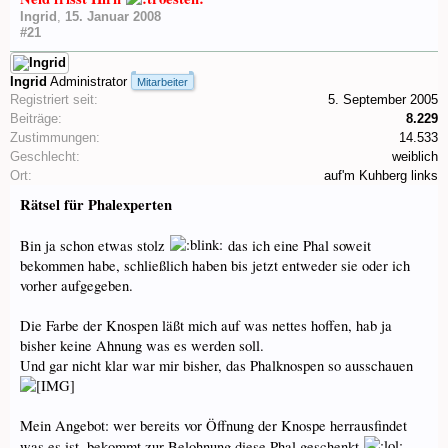
Ingrid
,
15. Januar 2008
#21
Ingrid
Administrator
Mitarbeiter
Registriert seit:
5. September 2005
Beiträge:
8.229
Zustimmungen:
14.533
Geschlecht:
weiblich
Ort:
auf'm Kuhberg links
Rätsel für Phalexperten
Bin ja schon etwas stolz
das ich eine Phal soweit
bekommen habe, schließlich haben bis jetzt entweder sie oder ich
vorher aufgegeben.
Die Farbe der Knospen läßt mich auf was nettes hoffen, hab ja
bisher keine Ahnung was es werden soll.
Und gar nicht klar war mir bisher, das Phalknospen so ausschauen
Mein Angebot: wer bereits vor Öffnung der Knospe herrausfindet
was es ist, bekommt zur Belohnung diese Phal geschenkt