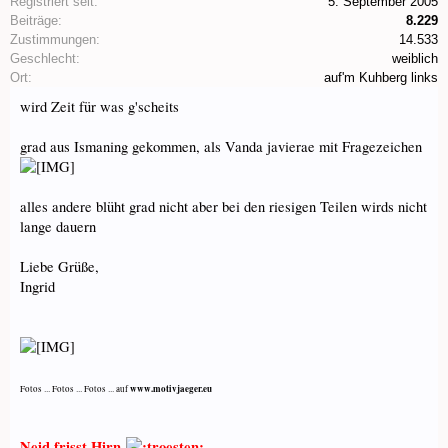
Registriert seit:
5. September 2005
Beiträge:
8.229
Zustimmungen:
14.533
Geschlecht:
weiblich
Ort:
auf'm Kuhberg links
wird Zeit für was g'scheits
grad aus Ismaning gekommen, als Vanda javierae mit Fragezeichen
alles andere blüht grad nicht aber bei den riesigen Teilen wirds nicht
lange dauern
Liebe Grüße,
Ingrid
www.motivjaeger.eu
Fotos ... Fotos ... Fotos ... auf
Neid frisst Hirn