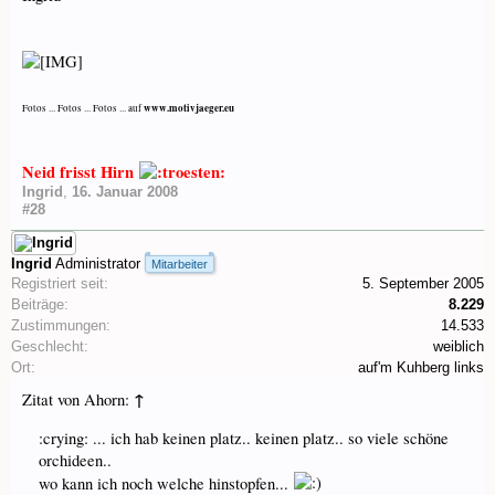
www.motivjaeger.eu
Fotos ... Fotos ... Fotos ... auf
Neid frisst Hirn
Ingrid
,
16. Januar 2008
#28
Ingrid
Administrator
Mitarbeiter
Registriert seit:
5. September 2005
Beiträge:
8.229
Zustimmungen:
14.533
Geschlecht:
weiblich
Ort:
auf'm Kuhberg links
↑
Zitat von Ahorn:
:crying: ... ich hab keinen platz.. keinen platz.. so viele schöne
orchideen..
wo kann ich noch welche hinstopfen...