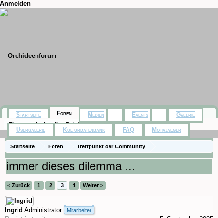
Anmelden
Foren
Startseite
Medien
Events
Galerie
Themen mit aktuellen Beiträgen
Usergalerie
Kulturdatenbank
FAQ
Motivjaeger
Startseite
Foren
Treffpunkt der Community
Orchideenfotos (Naturformen)
immer dieses dilemma ...
< Zurück
1
2
3
4
Weiter >
Ingrid
Administrator
Mitarbeiter