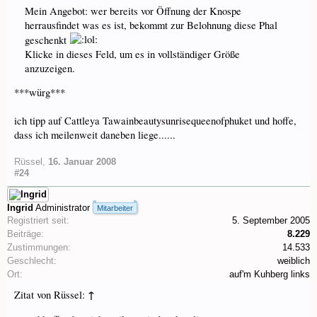
Mein Angebot: wer bereits vor Öffnung der Knospe
herrausfindet was es ist, bekommt zur Belohnung diese Phal
geschenkt
Klicke in dieses Feld, um es in vollständiger Größe
anzuzeigen.
***würg***
ich tipp auf Cattleya Tawainbeautysunrisequeenofphuket und hoffe,
dass ich meilenweit daneben liege......
Rüssel
,
16. Januar 2008
#24
Ingrid
Administrator
Mitarbeiter
Registriert seit:
5. September 2005
Beiträge:
8.229
Zustimmungen:
14.533
Geschlecht:
weiblich
Ort:
auf'm Kuhberg links
↑
Zitat von Rüssel: