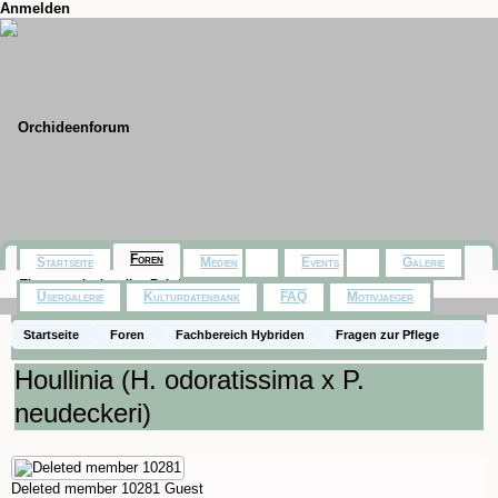
Anmelden
Foren
Startseite
Medien
Events
Galerie
Themen mit aktuellen Beiträgen
Usergalerie
Kulturdatenbank
FAQ
Motivjaeger
Startseite
Foren
Fachbereich Hybriden
Fragen zur Pflege
Houllinia (H. odoratissima x P.
neudeckeri)
Deleted member 10281
Guest