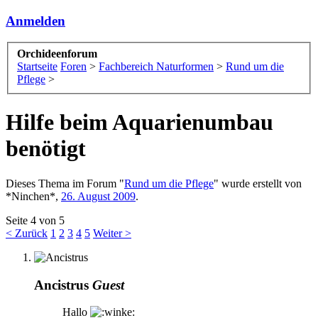
Anmelden
Orchideenforum
Startseite
Foren
>
Fachbereich Naturformen
>
Rund um die
Pflege
>
Hilfe beim Aquarienumbau
benötigt
Dieses Thema im Forum "
Rund um die Pflege
" wurde erstellt von
*Ninchen*
,
26. August 2009
.
Seite 4 von 5
< Zurück
1
2
3
4
5
Weiter >
Ancistrus
Guest
Hallo