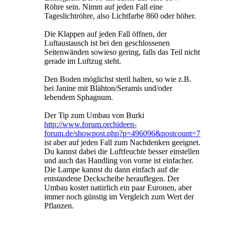
Röhre sein. Nimm auf jeden Fall eine
Tageslichtröhre, also Lichtfarbe 860 oder höher.
Die Klappen auf jeden Fall öffnen, der
Luftaustausch ist bei den geschlossenen
Seitenwänden sowieso gering, falls das Teil nicht
gerade im Luftzug steht.
Den Boden möglichst steril halten, so wie z.B.
bei Janine mit Blähton/Seramis und/oder
lebendem Sphagnum.
Der Tip zum Umbau von Burki
http://www.forum.orchideen-
forum.de/showpost.php?p=496096&postcount=7
ist aber auf jeden Fall zum Nachdenken geeignet.
Du kannst dabei die Luftfeuchte besser einstellen
und auch das Handling von vorne ist einfacher.
Die Lampe kannst du dann einfach auf die
entstandene Deckscheibe herauflegen. Der
Umbau kostet natürlich ein paar Euronen, aber
immer noch günstig im Vergleich zum Wert der
Pflanzen.