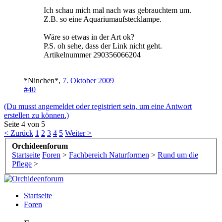
Ich schau mich mal nach was gebrauchtem um.
Z.B. so eine Aquariumaufstecklampe.
Wäre so etwas in der Art ok?
P.S. oh sehe, dass der Link nicht geht.
Artikelnummer 290356066204
*Ninchen*
,
7. Oktober 2009
#40
(Du musst angemeldet oder registriert sein, um eine Antwort
erstellen zu können.)
Seite 4 von 5
< Zurück
1
2
3
4
5
Weiter >
Orchideenforum
Startseite
Foren
>
Fachbereich Naturformen
>
Rund um die
Pflege
>
Startseite
Foren