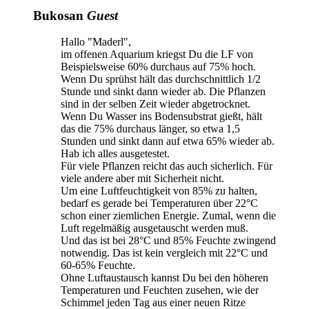
Bukosan
Guest
Hallo "Maderl",
im offenen Aquarium kriegst Du die LF von
Beispielsweise 60% durchaus auf 75% hoch.
Wenn Du sprühst hält das durchschnittlich 1/2
Stunde und sinkt dann wieder ab. Die Pflanzen
sind in der selben Zeit wieder abgetrocknet.
Wenn Du Wasser ins Bodensubstrat gießt, hält
das die 75% durchaus länger, so etwa 1,5
Stunden und sinkt dann auf etwa 65% wieder ab.
Hab ich alles ausgetestet.
Für viele Pflanzen reicht das auch sicherlich. Für
viele andere aber mit Sicherheit nicht.
Um eine Luftfeuchtigkeit von 85% zu halten,
bedarf es gerade bei Temperaturen über 22°C
schon einer ziemlichen Energie. Zumal, wenn die
Luft regelmäßig ausgetauscht werden muß.
Und das ist bei 28°C und 85% Feuchte zwingend
notwendig. Das ist kein vergleich mit 22°C und
60-65% Feuchte.
Ohne Luftaustausch kannst Du bei den höheren
Temperaturen und Feuchten zusehen, wie der
Schimmel jeden Tag aus einer neuen Ritze