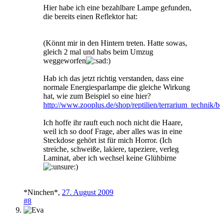
Hier habe ich eine bezahlbare Lampe gefunden,
die bereits einen Reflektor hat:
(Könnt mir in den Hintern treten. Hatte sowas,
gleich 2 mal und habs beim Umzug
weggeworfen
)
Hab ich das jetzt richtig verstanden, dass eine
normale Energiesparlampe die gleiche Wirkung
hat, wie zum Beispiel so eine hier?
http://www.zooplus.de/shop/reptilien/terrarium_technik/
Ich hoffe ihr rauft euch noch nicht die Haare,
weil ich so doof Frage, aber alles was in eine
Steckdose gehört ist für mich Horror. (Ich
streiche, schweiße, lakiere, tapeziere, verleg
Laminat, aber ich wechsel keine Glühbirne
)
*Ninchen*
,
27. August 2009
#8