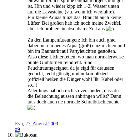
einwandfrei. Ich sprühe einmal morgens und gut
ist. Hin und wieder kipp ich 1-2l Wasser unten
auf die Lavasteine (v.a. wenn ich wegfahre).
Für kleine Aquas funzt das. Braucht auch keine
Lüfter. Bei großen hab ich noch meine Zweifel,
aber ich probiers in absehbarer Zeit aus
Zu den Lampenfassungen: Ich bin auch grad
dabei mir ein neues Aqua (groß) einzurichten und
bin im Baumarkt auf Partyleuchten gestoßen.
Also diese Lichterketten, wo man normalerweise
bunte Glühbirnen reindreht. Sind
Feuchtraumgeeignet, da ja eigtl für draussen
gedacht, recht günstig und unkompliziert.
(offiziell heißen die Dinger wohl Illu-Kabel oder
so...)
Allerdings hab ich dich so verstanden, dass du
die Beleuchtung aussen anbringen willst? Dann
tut's doch auch ne normale Schreibtischleuchte
Eva
,
27. August 2009
#9