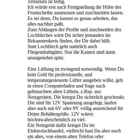
Terrarium ist fertig.
Ich würde erst nach Fertigstellung die Höhe der
Frontscheibe ausmessen und zuschneiden lassen.
Es sei denn, Du kannst so genau arbeiten, das
alles nachher paßt.
Zum Ablängen der Profile und zuschneiden des
Lochbleches wirst Du sicher jemanden im
Bekanntenkreis finden, der Dir dabei hilft.
Statt Lochblech geht natürlich auch
Fliegendrahtgitter. Nur die Kanten sind dann
unangenehm spitz.
Eine Lüftung ist zwingend notwendig. Wenn Du
kein Geld für professionelle, und
temperaturgesteuerte Lüfter ausgeben willst, geh
in einen Computerladen und frage nach
gebrauchten alten Lüftern, z.Bsp. aus
Netzgeräten. Die kriegst Du sicherlich geschenkt.
Die sind für 12V Spannung ausgelegt, laufen
aber auch mit 6V oder 9V völlig ausreichend für
Deine Behältergröße. 12V wären
höchstwahrscheinlich zu viel.
Ein Netzgerät dafür kriegst Du im
Elektrofachhandel, vielleicht hast Du aber noch
ein altes, von einem alten Telefon oder