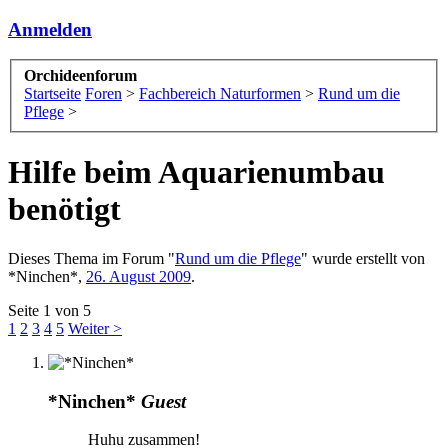
Anmelden
Orchideenforum
Startseite
Foren
>
Fachbereich Naturformen
>
Rund um die
Pflege
>
Hilfe beim Aquarienumbau
benötigt
Dieses Thema im Forum "
Rund um die Pflege
" wurde erstellt von
*Ninchen*
,
26. August 2009
.
Seite 1 von 5
1
2
3
4
5
Weiter >
*Ninchen*
Guest
Huhu zusammen!