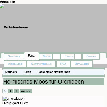
Anmelden
Foren
Startseite
Medien
Events
Galerie
Themen mit aktuellen Beiträgen
Usergalerie
Kulturdatenbank
FAQ
Motivjaeger
Startseite
Foren
Fachbereich Naturformen
Rund um die Pflege
Heimisches Moos für Orchideen
1
2
3
Weiter >
unterallgaier
Guest