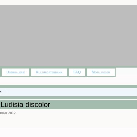
Usergalerie
Kulturdatenbank
FAQ
Motivjaeger
e
Ludisia discolor
anuar 2012
.