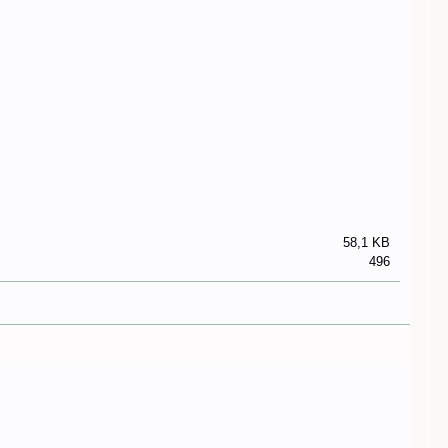
58,1 KB
496