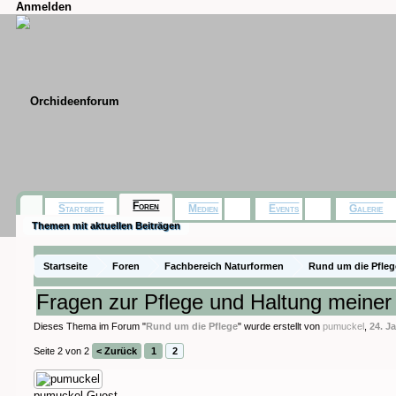
Anmelden
Foren
Startseite
Medien
Events
Galerie
Themen mit aktuellen Beiträgen
Startseite
Foren
Fachbereich Naturformen
Rund um die Pfleg
Fragen zur Pflege und Haltung meiner 
Dieses Thema im Forum "
Rund um die Pflege
" wurde erstellt von
pumuckel
,
24. J
Seite 2 von 2
< Zurück
1
2
pumuckel
Guest