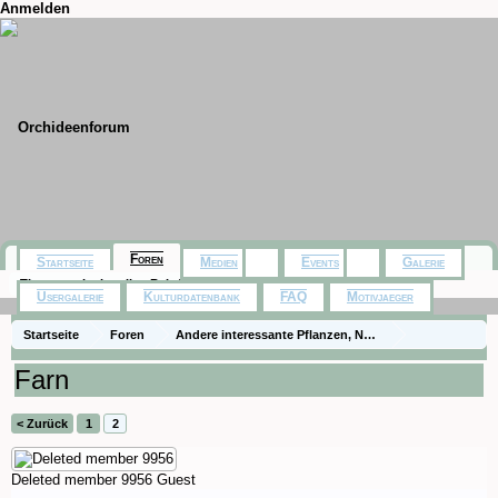
Anmelden
Foren
Startseite
Medien
Events
Galerie
Themen mit aktuellen Beiträgen
Usergalerie
Kulturdatenbank
FAQ
Motivjaeger
Startseite
Foren
Andere interessante Pflanzen, Naturfotos, Ausflüge
Zimmerpflanzen
Farn
< Zurück
1
2
Deleted member 9956
Guest