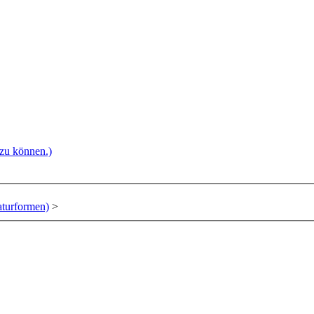
 zu können.)
aturformen)
>