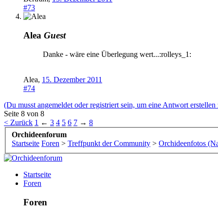
#73
Alea
Guest
Danke - wäre eine Überlegung wert...:rolleys_1:
Alea
,
15. Dezember 2011
#74
(Du musst angemeldet oder registriert sein, um eine Antwort erstellen
Seite 8 von 8
< Zurück
1
←
3
4
5
6
7
→
8
Orchideenforum
Startseite
Foren
>
Treffpunkt der Community
>
Orchideenfotos (N
Startseite
Foren
Foren