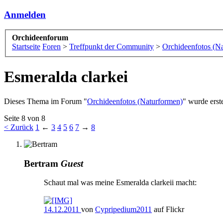
Anmelden
Orchideenforum
Startseite
Foren
>
Treffpunkt der Community
>
Orchideenfotos (N
Esmeralda clarkei
Dieses Thema im Forum "
Orchideenfotos (Naturformen)
" wurde erst
Seite 8 von 8
< Zurück
1
←
3
4
5
6
7
→
8
Bertram
Guest
Schaut mal was meine Esmeralda clarkeii macht:
14.12.2011
von
Cypripedium2011
auf Flickr