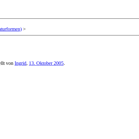
aturformen)
>
ellt von
Ingrid
,
13. Oktober 2005
.