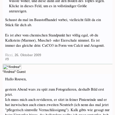
wüsste woher, und diese dann auf den Boden des Topfes legen.
Klicke in dieses Feld, um es in vollständiger Größe
anzuzeigen.
Schaust du mal im Baustoffhandel vorbei, vielleicht fällt da ein
Stück für dich ab.
Es ist aber vom chemischen Standpunkt her völlig egal, ob du
Kalkstein (Marmor), Muschel- oder Eierschale nimmst. Es ist
immer das gleiche drin: CaCO3 in Form von Calcit und Aragonit.
Ricci
,
26. Oktober 2009
#9
*Andrea*
Guest
Hallo Rouven,
gestern Abend wars zu spät zum Fotografieren, deshalb Bild erst
jetzt.
Ich muss mich auch revidieren, er sitzt in feiner Pinienrinde und er
hat inzwischen auch einen zweiten Neutrieb (ich nenn das mal jetzt
"pflegerisch sinnvolle Vernachlässigung"). Kalk gibts wie gesagt nur
beim Umtopfen hinzu, das bellatulum wollte ich zwar umtopfen, hab