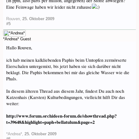
(in ppm, also parts per million, angegeben) der Stoffe abwiegen?
Eine Feinwage haben wir leider nicht zuhause
Rouven
,
25. Oktober 2009
#5
*Andrea*
Guest
Hallo Rouven,
ich hab meinen kalkliebenden Paphis beim Umtopfen zermörserte
Eierschalen untergemixt, bis jetzt haben sie sich darüber nicht
beklagt. Die Paphis bekommen bei mir das gleiche Wasser wie die
Phals.
In diesem älteren Thread aus diesem Jahr, findest Du auch noch
Katzenhais (Karsten) Kulturbedingungen, vielleicht hilft Dir das
weiter:
http://www.forum.orchideen-forum.de/showthread.php?
t=39648&highlight=paph+bellatulum&page=2
*Andrea*
,
25. Oktober 2009
#6