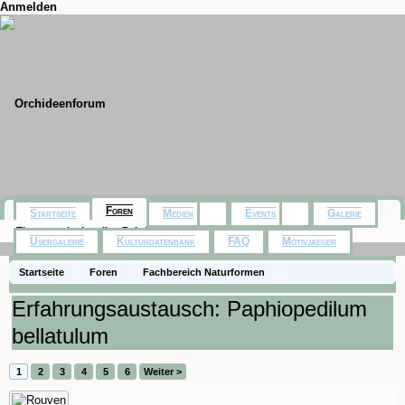
Anmelden
Foren
Startseite
Medien
Events
Galerie
Themen mit aktuellen Beiträgen
Usergalerie
Kulturdatenbank
FAQ
Motivjaeger
Startseite
Foren
Fachbereich Naturformen
Paphiopedilum, Phragmipedium
Erfahrungsaustausch: Paphiopedilum
bellatulum
1
2
3
4
5
6
Weiter >