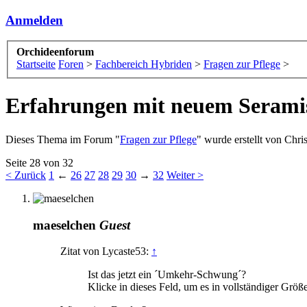
Anmelden
Orchideenforum
Startseite
Foren
>
Fachbereich Hybriden
>
Fragen zur Pflege
>
Erfahrungen mit neuem Seramis
Dieses Thema im Forum "
Fragen zur Pflege
" wurde erstellt von
Chri
Seite 28 von 32
< Zurück
1
←
26
27
28
29
30
→
32
Weiter >
maeselchen
Guest
Zitat von Lycaste53:
↑
Ist das jetzt ein ´Umkehr-Schwung´?
Klicke in dieses Feld, um es in vollständiger Größ