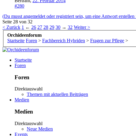
Bertram
,
22. Februar 2014
#280
(Du musst angemeldet oder registriert sein, um eine Antwort erstellen
Seite 28 von 32
< Zurück
1
←
26
27
28
29
30
→
32
Weiter >
Orchideenforum
Startseite
Foren
>
Fachbereich Hybriden
>
Fragen zur Pflege
>
Startseite
Foren
Foren
Direktauswahl
Themen mit aktuellen Beiträgen
Medien
Medien
Direktauswahl
Neue Medien
Events