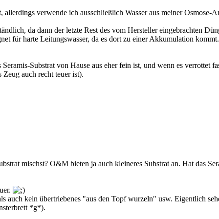
, allerdings verwende ich ausschließlich Wasser aus meiner Osmose-A
tändlich, da dann der letzte Rest des vom Hersteller eingebrachten Düng
ignet für harte Leitungswasser, da es dort zu einer Akkumulation komm
s Seramis-Substrat von Hause aus eher fein ist, und wenn es verrottet 
Zeug auch recht teuer ist).
ubstrat mischst? O&M bieten ja auch kleineres Substrat an. Hat das Ser
uer.
ls auch kein übertriebenes "aus den Topf wurzeln" usw. Eigentlich se
terbrett *g*).