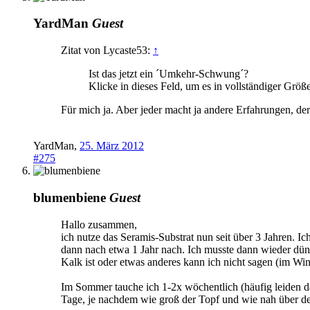
YardMan
Guest
Zitat von Lycaste53:
↑
Ist das jetzt ein ´Umkehr-Schwung´?
Klicke in dieses Feld, um es in vollständiger Größ
Für mich ja. Aber jeder macht ja andere Erfahrungen, der
YardMan
,
25. März 2012
#275
blumenbiene
Guest
Hallo zusammen,
ich nutze das Seramis-Substrat nun seit über 3 Jahren.
dann nach etwa 1 Jahr nach. Ich musste dann wieder düng
Kalk ist oder etwas anderes kann ich nicht sagen (im Win
Im Sommer tauche ich 1-2x wöchentlich (häufig leiden da
Tage, je nachdem wie groß der Topf und wie nah über de