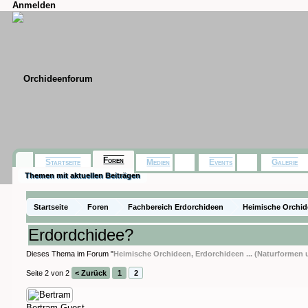
Anmelden
Foren
Startseite
Medien
Events
Galerie
Themen mit aktuellen Beiträgen
Startseite
Foren
Fachbereich Erdorchideen
Heimische Orchide
Erdordchidee?
Dieses Thema im Forum "
Heimische Orchideen, Erdorchideen ... (Naturformen
Seite 2 von 2
< Zurück
1
2
Bertram
Guest