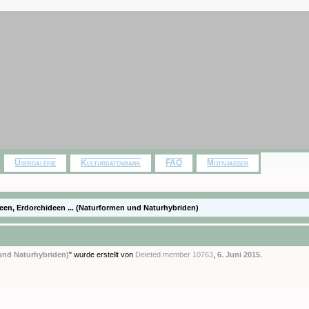
Usergalerie
Kulturdatenbank
FAQ
Motivjaeger
en, Erdorchideen ... (Naturformen und Naturhybriden)
 und Naturhybriden)
" wurde erstellt von
Deleted member 10763
,
6. Juni 2015
.