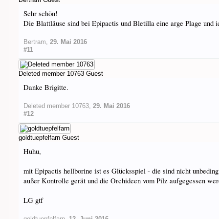
Sehr schön!
Die Blattläuse sind bei Epipactis und Bletilla eine arge Plage und 
Bertram
,
29. Mai 2016
#11
Deleted member 10763
Guest
Danke Brigitte.
Deleted member 10763
,
29. Mai 2016
#12
goldtuepfelfarn
Guest
Huhu,
mit Epipactis hellborine ist es Glücksspiel - die sind nicht unbedi
außer Kontrolle gerät und die Orchideen vom Pilz aufgegessen wer
LG gtf
goldtuepfelfarn
,
12. Juni 2016