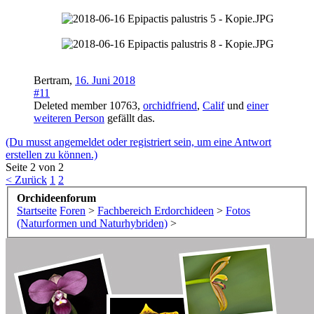
Bertram
,
16. Juni 2018
#11
Deleted member 10763
,
orchidfriend
,
Calif
und
einer
weiteren Person
gefällt das.
(Du musst angemeldet oder registriert sein, um eine Antwort
erstellen zu können.)
Seite 2 von 2
< Zurück
1
2
Orchideenforum
Startseite
Foren
>
Fachbereich Erdorchideen
>
Fotos
(Naturformen und Naturhybriden)
>