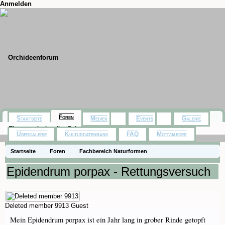
Anmelden
Foren
Startseite
Medien
Events
Galerie
Themen mit aktuellen Beiträgen
Usergalerie
Kulturdatenbank
FAQ
Motivjaeger
Startseite
Foren
Fachbereich Naturformen
Rund um die Pflege
Epidendrum porpax - Rettungsversuch
Deleted member 9913
Guest
Mein Epidendrum porpax ist ein Jahr lang in grober Rinde getopft