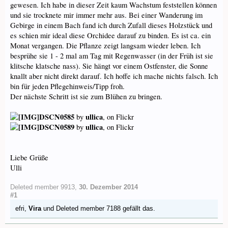
gewesen. Ich habe in dieser Zeit kaum Wachstum feststellen können
und sie trocknete mir immer mehr aus. Bei einer Wanderung im
Gebirge in einem Bach fand ich durch Zufall dieses Holzstück und
es schien mir ideal diese Orchidee darauf zu binden. Es ist ca. ein
Monat vergangen. Die Pflanze zeigt langsam wieder leben. Ich
besprühe sie 1 - 2 mal am Tag mit Regenwasser (in der Früh ist sie
klitsche klatsche nass). Sie hängt vor einem Ostfenster, die Sonne
knallt aber nicht direkt darauf. Ich hoffe ich mache nichts falsch. Ich
bin für jeden Pflegehinweis/Tipp froh.
Der nächste Schritt ist sie zum Blühen zu bringen.
DSCN0585
ullica
by
, on Flickr
DSCN0589
ullica
by
, on Flickr
Liebe Grüße
Ulli
Deleted member 9913
,
30. Dezember 2014
#1
efri
,
Vira
und
Deleted member 7188
gefällt das.