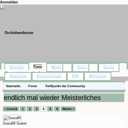
Anmelden
Foren
Startseite
Medien
Events
Galerie
Themen mit aktuellen Beiträgen
Usergalerie
Kulturdatenbank
FAQ
Motivjaeger
Startseite
Foren
Treffpunkt der Community
Orchideenfotos (Naturformen)
endlich mal wieder Meisterliches
< Zurück
1
2
3
4
5
6
Weiter >
Susu84
Guest