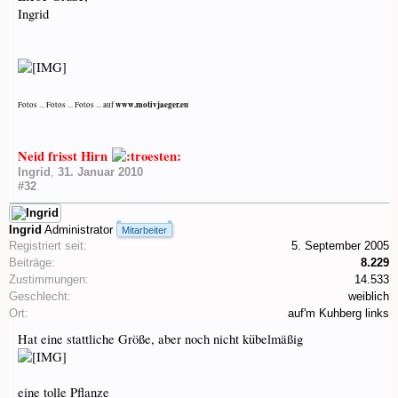
Ingrid
www.motivjaeger.eu
Fotos ... Fotos ... Fotos ... auf
Neid frisst Hirn
Ingrid
,
31. Januar 2010
#32
Ingrid
Administrator
Mitarbeiter
Registriert seit:
5. September 2005
Beiträge:
8.229
Zustimmungen:
14.533
Geschlecht:
weiblich
Ort:
auf'm Kuhberg links
Hat eine stattliche Größe, aber noch nicht kübelmäßig
eine tolle Pflanze