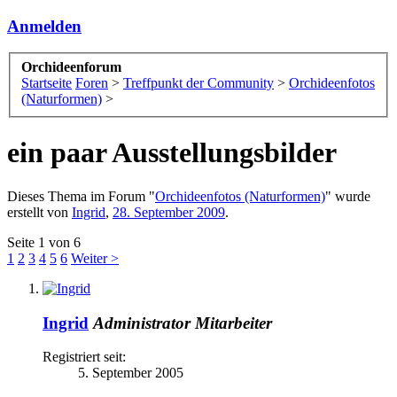
Anmelden
Orchideenforum
Startseite
Foren
>
Treffpunkt der Community
>
Orchideenfotos
(Naturformen)
>
ein paar Ausstellungsbilder
Dieses Thema im Forum "
Orchideenfotos (Naturformen)
" wurde
erstellt von
Ingrid
,
28. September 2009
.
Seite 1 von 6
1
2
3
4
5
6
Weiter >
Ingrid
Administrator
Mitarbeiter
Registriert seit:
5. September 2005