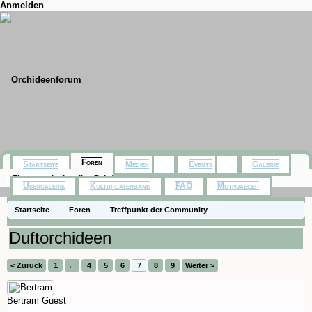
Anmelden
Foren
Startseite
Medien
Events
Galerie
Themen mit aktuellen Beiträgen
Usergalerie
Kulturdatenbank
FAQ
Motivjaeger
Startseite
Foren
Treffpunkt der Community
Orchideenfotos (Hybriden)
Duftorchideen
< Zurück
1
←
4
5
6
7
8
9
Weiter >
Bertram
Guest