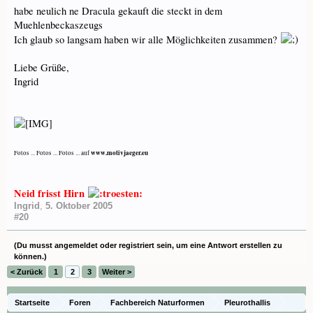
habe neulich ne Dracula gekauft die steckt in dem
Muehlenbeckaszeugs
Ich glaub so langsam haben wir alle Möglichkeiten zusammen?
Liebe Grüße,
Ingrid
www.motivjaeger.eu
Fotos ... Fotos ... Fotos ... auf
Neid frisst Hirn
Ingrid
,
5. Oktober 2005
#20
(Du musst angemeldet oder registriert sein, um eine Antwort erstellen zu
können.)
< Zurück
1
2
3
Weiter >
Startseite
Foren
Fachbereich Naturformen
Pleurothallis