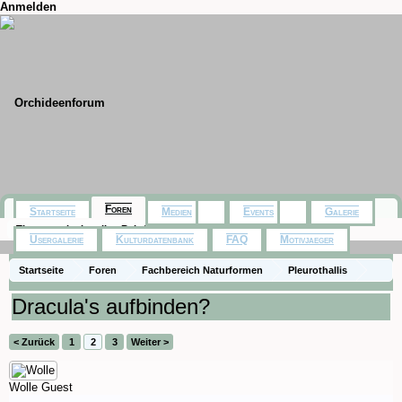
Anmelden
Foren
Startseite
Medien
Events
Galerie
Themen mit aktuellen Beiträgen
Usergalerie
Kulturdatenbank
FAQ
Motivjaeger
Startseite
Foren
Fachbereich Naturformen
Pleurothallis
Dracula's aufbinden?
< Zurück
1
2
3
Weiter >
Wolle
Guest