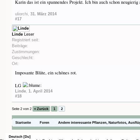
Karin das ist ein spannendes Projekt. Ich bin auch schon neugierig 
uliorchi
,
31. März 2014
#17
Linde
Leser
Registriert seit:
Beiträge:
Zustimmungen:
Geschlecht:
Ort:
Imposante Blüte, ein schönes rot.
LG
Linde
,
1. April 2014
#18
Seite 2 von 2
< Zurück
1
2
Startseite
Foren
Andere interessante Pflanzen, Naturfotos, Ausflü
Deutsch [Du]