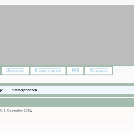
Usergalerie
Kulturdatenbank
FAQ
Motivjaeger
ge
Zimmerpflanzen
88
,
1. Dezember 2012
.