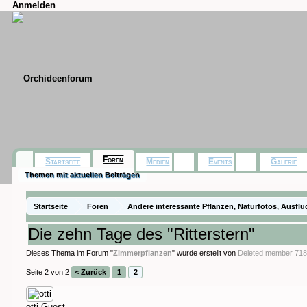
Anmelden
Foren
Startseite
Medien
Events
Galerie
Themen mit aktuellen Beiträgen
Startseite
Foren
Andere interessante Pflanzen, Naturfotos, Ausflü
Die zehn Tage des "Ritterstern"
Dieses Thema im Forum "
Zimmerpflanzen
" wurde erstellt von
Deleted member 71
Seite 2 von 2
< Zurück
1
2
otti
Guest