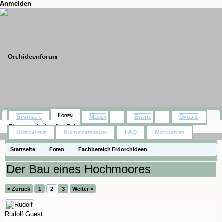
Anmelden
Foren
Startseite
Medien
Events
Galerie
Themen mit aktuellen Beiträgen
Usergalerie
Kulturdatenbank
FAQ
Motivjaeger
Startseite
Foren
Fachbereich Erdorchideen
Heimische Orchideen, Erdorchideen ... (Naturformen und Naturhybriden)
Der Bau eines Hochmoores
< Zurück
1
2
3
Weiter >
Rudolf
Guest